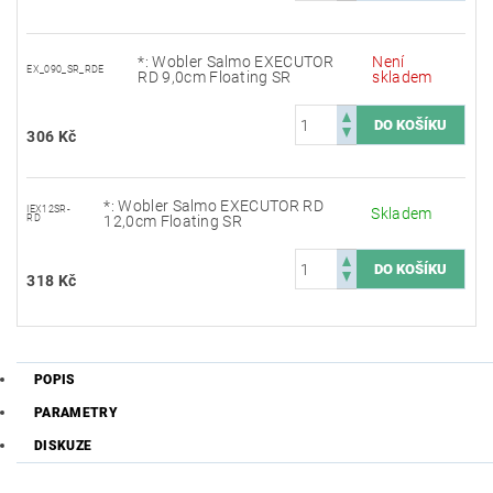
*: Wobler Salmo EXECUTOR
Není
EX_090_SR_RDE
RD 9,0cm Floating SR
skladem
306 Kč
*: Wobler Salmo EXECUTOR RD
IEX12SR-
Skladem
RD
12,0cm Floating SR
318 Kč
POPIS
PARAMETRY
DISKUZE