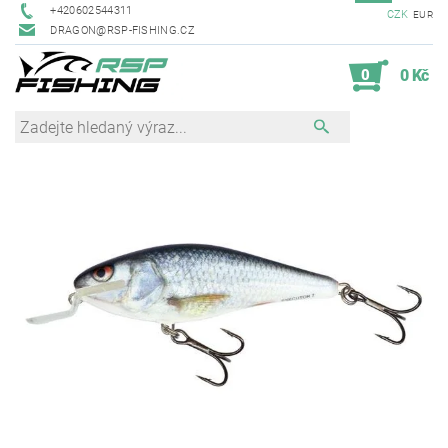
+420602544311
CZK
EUR
DRAGON@RSP-FISHING.CZ
0
0 Kč