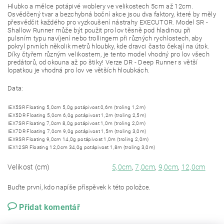
Hlubko a mělce potápivé woblery ve velikostech 5cm až 12cm.
Osvědčený tvar a bezchybná boční akce jsou dva faktory, které by měly
přesvědčit každého pro vyzkoušení nástrahy EXECUTOR. Model SR -
Shallow Runner může být použit pro lov těsně pod hladinou při
pulsním typu navíjení nebo trollingem při různých rychlostech, aby
pokryl prvních několik metrů hloubky, kde dravci často čekají na útok.
Díky čtyřem různým velikostem, je tento model vhodný pro lov všech
predátorů, od okouna až po štiky! Verze DR - Deep Runner s větší
lopatkou je vhodná pro lov ve větších hloubkách.
Data:
IEX5SR Floating 5,0cm 5,0g potápivost 0,6m (troling 1,2m)
IEX5DR Floating 5,0cm 6,0g potápivost 1,2m (troling 2,5m)
IEX7SR Floating 7,0cm 8,0g potápivost 1,0m (troling 2,0m)
IEX7DR Floating 7,0cm 9,0g potápivost 1,5m (troling 3,0m)
IEX9SR Floating 9,0cm 14,0g potápivost 1,0m (troling 2,0m)
IEX12SR Floating 12,0cm 34,0g potápivost 1,8m (troling 3,0m)
Velikost (cm)
5,0cm
,
7,0cm
,
9,0cm
,
12,0cm
Buďte první, kdo napíše příspěvek k této položce.
Přidat komentář