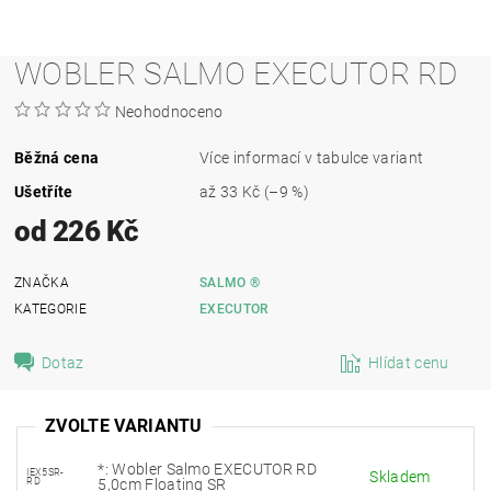
WOBLER SALMO EXECUTOR RD
Neohodnoceno
Běžná cena
Více informací v tabulce variant
Ušetříte
až
33 Kč
(–9 %)
od 226 Kč
ZNAČKA
SALMO ®
KATEGORIE
EXECUTOR
Dotaz
Hlídat cenu
ZVOLTE VARIANTU
*: Wobler Salmo EXECUTOR RD
IEX5SR-
Skladem
RD
5,0cm Floating SR