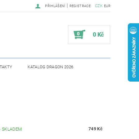
|
CZK
PŘIHLÁŠENÍ
REGISTRACE
EUR
0
0 Kč
TAKTY
KATALOG DRAGON 2026
749 Kč
–
SKLADEM