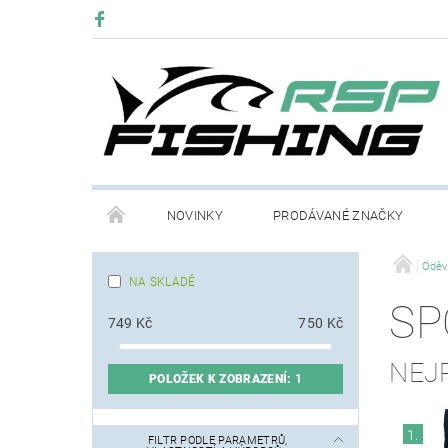
NOVINKY
PRODÁVANÉ ZNAČKY
Oděv
NA SKLADĚ
SP
749
Kč
750
Kč
NEJ
POLOŽEK K ZOBRAZENÍ:
1
1.
FILTR PODLE PARAMETRŮ,