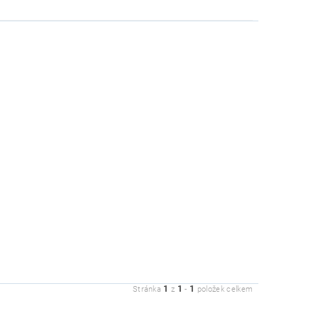
1
1
1
Stránka
z
-
položek celkem