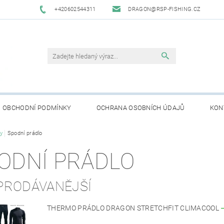
+420602544311
DRAGON@RSP-FISHING.CZ
OBCHODNÍ PODMÍNKY
OCHRANA OSOBNÍCH ÚDAJŮ
KON
y
Spodní prádlo
ODNÍ PRÁDLO
PRODÁVANĚJŠÍ
THERMO PRÁDLO DRAGON STRETCHFIT CLIMACOOL