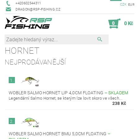
+420602544311
CZK
EUR
DRAGON@RSP-FISHING.CZ
0
0 Kč
HORNET
NEJPRODÁVANĚJŠÍ
1.
WOBLER SALMO HORNET LIP 4,0CM FLOATING
–
SKLADEM
Legendární Salmo Hornet, se kterým lze lovit skoro ve všech...
238 Kč
2.
WOBLER SALMO HORNET BMU 5,0CM FLOATING
–