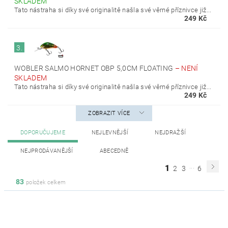
SKLADEM
Tato nástraha si díky své originalitě našla své věrné příznivce již...
249 Kč
3.
WOBLER SALMO HORNET OBP 5,0CM FLOATING
–
NENÍ
SKLADEM
Tato nástraha si díky své originalitě našla své věrné příznivce již...
249 Kč
ZOBRAZIT VÍCE
DOPORUČUJEME
NEJLEVNĚJŠÍ
NEJDRAŽŠÍ
NEJPRODÁVANĚJŠÍ
ABECEDNĚ
...
1
2
3
6
83
položek celkem