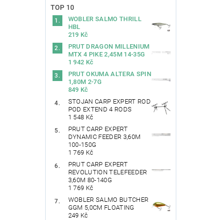
TOP 10
WOBLER SALMO THRILL
HBL
219 Kč
PRUT DRAGON MILLENIUM
MTX 4 PIKE 2,45M 14-35G
1 942 Kč
PRUT OKUMA ALTERA SPIN
1,80M 2-7G
849 Kč
STOJAN CARP EXPERT ROD
POD EXTEND 4 RODS
1 548 Kč
PRUT CARP EXPERT
DYNAMIC FEEDER 3,60M
100-150G
1 769 Kč
PRUT CARP EXPERT
REVOLUTION TELEFEEDER
3,60M 80-140G
1 769 Kč
WOBLER SALMO BUTCHER
GGM 5,0CM FLOATING
249 Kč