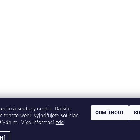
oužívá soubory cookie. Dalším
ODMÍTNOUT
S
 tohoto webu vyjadřujete souhlas
užíváním.. Více informací
zde
.
NÍ