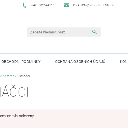
+420602544311
DRAGON@RSP-FISHING.CZ
OBCHODNÍ PODMÍNKY
OCHRANA OSOBNÍCH ÚDAJŮ
KON
é nástrahy
Smáčci
ÁČCI
my nebyly nalezeny...