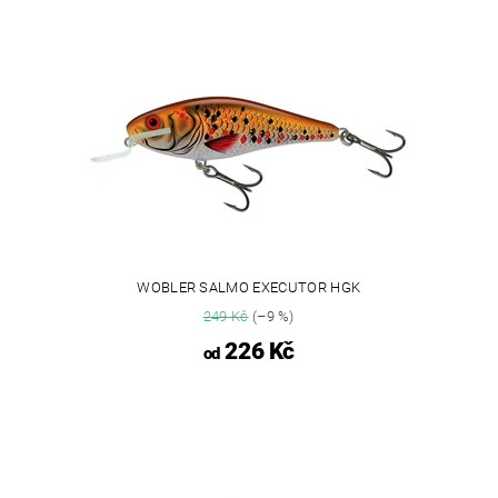
WOBLER SALMO EXECUTOR HGK
249 Kč
(–9 %)
226 Kč
od