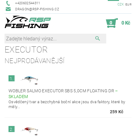
+420602544311
CZK
EUR
DRAGON@RSP-FISHING.CZ
0
0 Kč
EXECUTOR
NEJPRODÁVANĚJŠÍ
1.
WOBLER SALMO EXECUTOR SBS 5,0CM FLOATING DR
–
SKLADEM
Osvědčený tvar a bezchybná boční akce jsou dva faktory, které by
měly...
259 Kč
2.