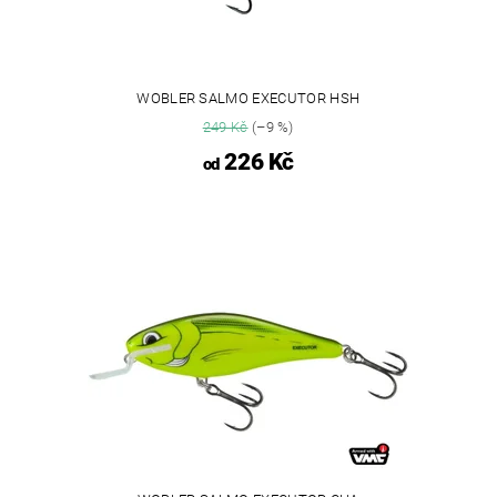
WOBLER SALMO EXECUTOR HSH
249 Kč
(–9 %)
226 Kč
od