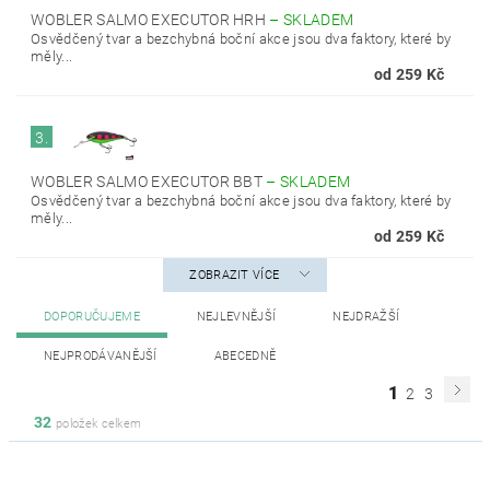
WOBLER SALMO EXECUTOR HRH
–
SKLADEM
Osvědčený tvar a bezchybná boční akce jsou dva faktory, které by
měly...
od 259 Kč
3.
WOBLER SALMO EXECUTOR BBT
–
SKLADEM
Osvědčený tvar a bezchybná boční akce jsou dva faktory, které by
měly...
od 259 Kč
ZOBRAZIT VÍCE
DOPORUČUJEME
NEJLEVNĚJŠÍ
NEJDRAŽŠÍ
NEJPRODÁVANĚJŠÍ
ABECEDNĚ
1
2
3
32
položek celkem