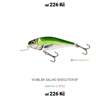
226 Kč
od
WOBLER SALMO EXECUTOR EF
249 Kč
(–9 %)
226 Kč
od