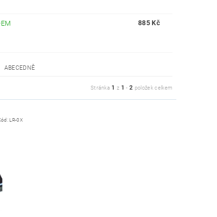
885 Kč
DEM
ABECEDNĚ
1
1
2
Stránka
z
-
položek celkem
Kód:
LR-0X