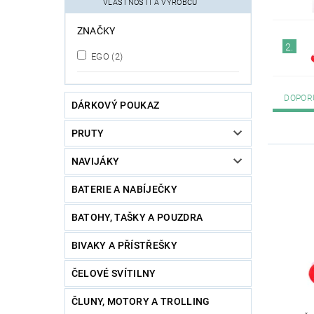
VLASTNOSTÍ A VÝROBCŮ
ZNAČKY
2.
EGO
(2)
DOPOR
DÁRKOVÝ POUKAZ
PRUTY
NAVIJÁKY
BATERIE A NABÍJEČKY
BATOHY, TAŠKY A POUZDRA
BIVAKY A PŘÍSTŘEŠKY
ČELOVÉ SVÍTILNY
ČLUNY, MOTORY A TROLLING