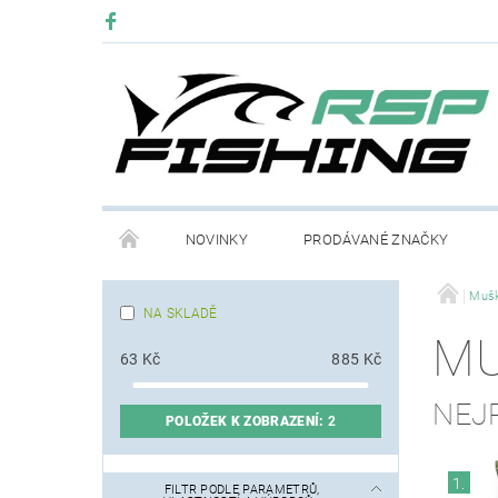
NOVINKY
PRODÁVANÉ ZNAČKY
Mušk
NA SKLADĚ
MU
63
Kč
885
Kč
NEJ
POLOŽEK K ZOBRAZENÍ:
2
1.
FILTR PODLE PARAMETRŮ,