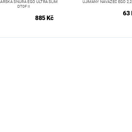
AŘSKÁ ŠŇŮRA EGO ULTRA SLIM
UJÍMANÝ NÁVAZEC EGO 2,
DT0F II
63 
885 Kč