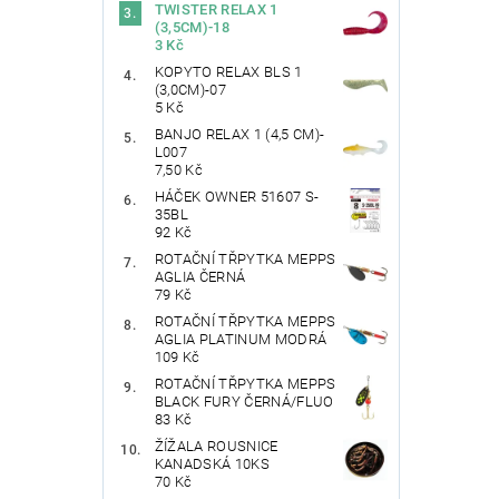
TWISTER RELAX 1
(3,5CM)-18
3 Kč
KOPYTO RELAX BLS 1
(3,0CM)-07
5 Kč
BANJO RELAX 1 (4,5 CM)-
L007
7,50 Kč
HÁČEK OWNER 51607 S-
35BL
92 Kč
ROTAČNÍ TŘPYTKA MEPPS
AGLIA ČERNÁ
79 Kč
ROTAČNÍ TŘPYTKA MEPPS
AGLIA PLATINUM MODRÁ
109 Kč
ROTAČNÍ TŘPYTKA MEPPS
BLACK FURY ČERNÁ/FLUO
83 Kč
ŽÍŽALA ROUSNICE
KANADSKÁ 10KS
70 Kč