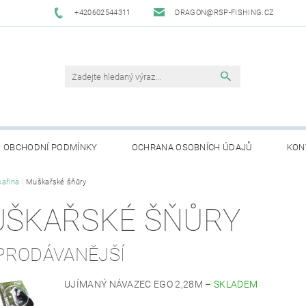
+420602544311
DRAGON@RSP-FISHING.CZ
OBCHODNÍ PODMÍNKY
OCHRANA OSOBNÍCH ÚDAJŮ
KON
ařina
Muškařské šňůry
ŠKAŘSKÉ ŠŇŮRY
PRODÁVANĚJŠÍ
UJÍMANÝ NÁVAZEC EGO 2,28M
–
SKLADEM