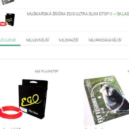
MUŠKAŘSKÁ ŠŇŮRA EGO ULTRA SLIM DT0F II
–
SKLA
UČUJEME
NEJLEVNĚJŠÍ
NEJDRAŽŠÍ
NEJPRODÁVANĚJŠÍ
Kód:
FL-US-DT0F