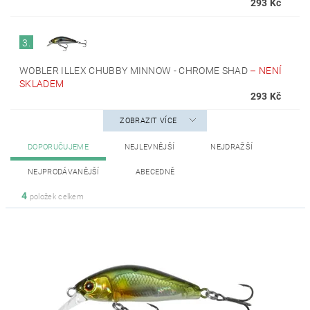
293 Kč
3.
WOBLER ILLEX CHUBBY MINNOW - CHROME SHAD
–
NENÍ
SKLADEM
293 Kč
ZOBRAZIT VÍCE
DOPORUČUJEME
NEJLEVNĚJŠÍ
NEJDRAŽŠÍ
NEJPRODÁVANĚJŠÍ
ABECEDNĚ
4
položek celkem