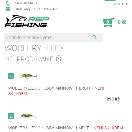
+420602544311
CZK
EUR
DRAGON@RSP-FISHING.CZ
0
0 Kč
WOBLERY ILLEX
NEJPRODÁVANĚJŠÍ
1.
WOBLER ILLEX CHUBBY MINNOW - PERCH
–
NENÍ
SKLADEM
293 Kč
2.
WOBLER ILLEX CHUBBY MINNOW - LMDLT
–
NENÍ SKLADEM