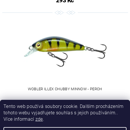
293 Kč
WOBLER ILLEX CHUBBY MINNOW - PERCH
293 Kč
Tento web používá soubory cookie. Dalším procházením
tohoto webu vyjadřujete souhlas s jejich používáním..
Více informací
zde
.