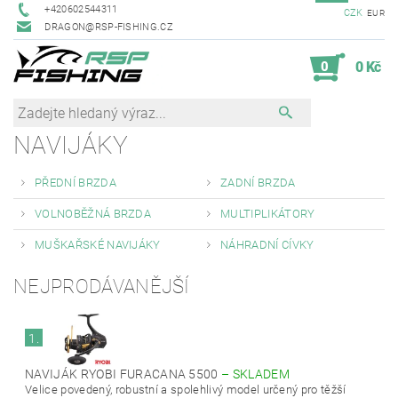
+420602544311
CZK
EUR
DRAGON@RSP-FISHING.CZ
0
0 Kč
NAVIJÁKY
PŘEDNÍ BRZDA
ZADNÍ BRZDA
VOLNOBĚŽNÁ BRZDA
MULTIPLIKÁTORY
MUŠKAŘSKÉ NAVIJÁKY
NÁHRADNÍ CÍVKY
NEJPRODÁVANĚJŠÍ
1.
NAVIJÁK RYOBI FURACANA 5500
–
SKLADEM
Velice povedený, robustní a spolehlivý model určený pro těžší