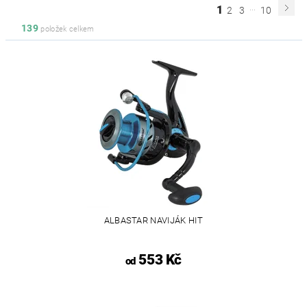
...
1
2
3
10
139
položek celkem
ALBASTAR NAVIJÁK HIT
553 Kč
od