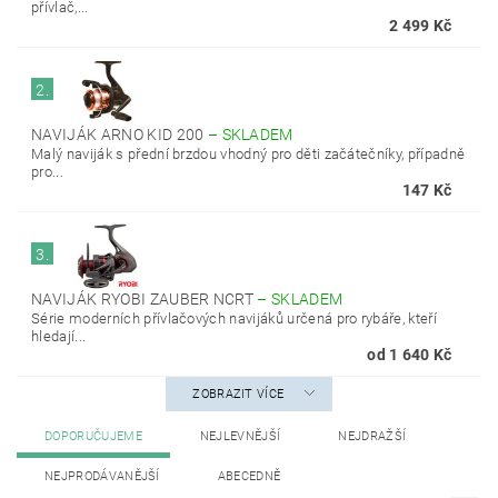
přívlač,...
2 499 Kč
2.
NAVIJÁK ARNO KID 200
–
SKLADEM
Malý naviják s přední brzdou vhodný pro děti začátečníky, případně
pro...
147 Kč
3.
NAVIJÁK RYOBI ZAUBER NCRT
–
SKLADEM
Série moderních přívlačových navijáků určená pro rybáře, kteří
hledají...
od 1 640 Kč
ZOBRAZIT VÍCE
DOPORUČUJEME
NEJLEVNĚJŠÍ
NEJDRAŽŠÍ
NEJPRODÁVANĚJŠÍ
ABECEDNĚ