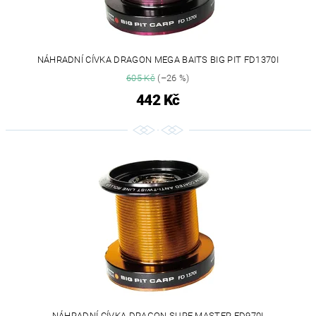
NÁHRADNÍ CÍVKA DRAGON MEGA BAITS BIG PIT FD1370I
605 Kč
(–26 %)
442 Kč
NÁHRADNÍ CÍVKA DRAGON SURF MASTER FD970I