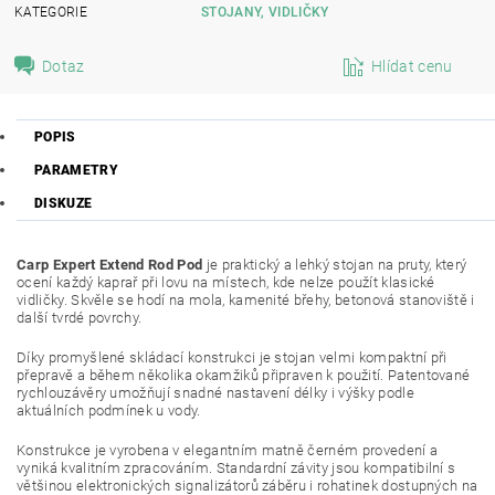
KATEGORIE
STOJANY, VIDLIČKY
Dotaz
Hlídat cenu
POPIS
PARAMETRY
DISKUZE
Carp Expert Extend Rod Pod
je praktický a lehký stojan na pruty, který
ocení každý kaprař při lovu na místech, kde nelze použít klasické
vidličky. Skvěle se hodí na mola, kamenité břehy, betonová stanoviště i
další tvrdé povrchy.
Díky promyšlené skládací konstrukci je stojan velmi kompaktní při
přepravě a během několika okamžiků připraven k použití. Patentované
rychlouzávěry umožňují snadné nastavení délky i výšky podle
aktuálních podmínek u vody.
Konstrukce je vyrobena v elegantním matně černém provedení a
vyniká kvalitním zpracováním. Standardní závity jsou kompatibilní s
většinou elektronických signalizátorů záběru i rohatinek dostupných na