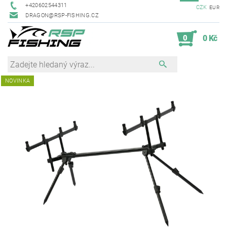
+420602544311
CZK
EUR
DRAGON@RSP-FISHING.CZ
0
0 Kč
NOVINKA