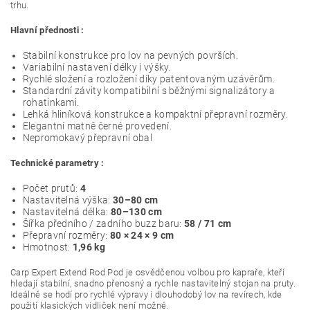
trhu.
Hlavní přednosti :
Stabilní konstrukce pro lov na pevných površích.
Variabilní nastavení délky i výšky.
Rychlé složení a rozložení díky patentovaným uzávěrům.
Standardní závity kompatibilní s běžnými signalizátory a
rohatinkami.
Lehká hliníková konstrukce a kompaktní přepravní rozměry.
Elegantní matně černé provedení.
Nepromokavý přepravní obal
Technické parametry :
Počet prutů:
4
Nastavitelná výška:
30–80 cm
Nastavitelná délka:
80–130 cm
Šířka předního / zadního buzz baru:
58 / 71 cm
Přepravní rozměry:
80 × 24 × 9 cm
Hmotnost:
1,96 kg
Carp Expert Extend Rod Pod je osvědčenou volbou pro kapraře, kteří
hledají stabilní, snadno přenosný a rychle nastavitelný stojan na pruty.
Ideálně se hodí pro rychlé výpravy i dlouhodobý lov na revírech, kde
použití klasických vidliček není možné.