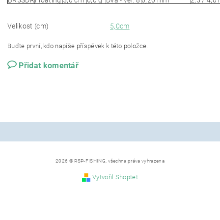
BR5SDR
Floating
5,0 cm
6,0 g
Dva - vel. 8
0,20 mm
2,5 / 4,0
Velikost (cm)
5,0cm
Buďte první, kdo napíše příspěvek k této položce.
Přidat komentář
2026 © RSP-FISHING, všechna práva vyhrazena
Vytvořil Shoptet