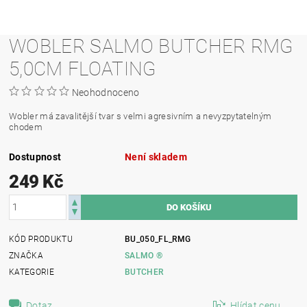
WOBLER SALMO BUTCHER RMG
5,0CM FLOATING
Neohodnoceno
Wobler má zavalitější tvar s velmi agresivním a nevyzpytatelným
chodem
Dostupnost
Není skladem
249 Kč
KÓD PRODUKTU
BU_050_FL_RMG
ZNAČKA
SALMO ®
KATEGORIE
BUTCHER
Dotaz
Hlídat cenu