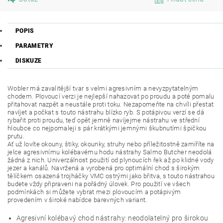
POPIS
PARAMETRY
DISKUZE
Wobler má zavalitější tvar s velmi agresivním a nevyzpytatelným
chodem. Plovoucí verzi je nejlepší nahazovat po proudu a poté pomalu
přitahovat nazpět a neustále proti toku. Nezapomeňte na chvíli přestat
navíjet a počkat s touto nástrahu blízko ryb. S potápivou verzí se dá
rybařit proti proudu, teď opět jemně navíjejme nástrahu ve střední
hloubce co nejpomaleji s pár krátkými jemnými škubnutími špičkou
prutu.
Ať už lovíte okouny, štiky, okounky, struhy nebo příležitostně zamíříte na
jelce agresivnímu kolébavému hodu nástrahy Salmo Butcher neodolá
žádná z nich. Univerzálnost použití od plynoucích řek až po klidné vody
jezer a kanálů. Navržená a vyrobená pro optimální chod s širokým
tělíčkem osazená trojháčky VMC ostrými jako břitva, s touto nástrahou
budete vždy připraveni na pořádný úlovek. Pro použití ve všech
podmínkách si můžete vybrat mezi plovoucím a potápivým
provedením v široké nabídce barevných variant.
Agresivní kolébavý chod nástrahy: neodolatelný pro širokou