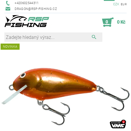
+420602544311
CZK
EUR
DRAGON@RSP-FISHING.CZ
0
0 Kč
NOVINKA