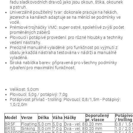
řadu sladkovodních dravců jako jsou okoun, štika, okounek
a pstruh.
Univerzálně použitelný tvar: dokonale pracuje na řekách,
jezerech a kanálech adaptuje se na měnící se podmínky ve
vodě.
Prémiové trojháčky VMC: super ostré, spolehlivě zvýší počet
proměněných záběrů
Plovoucí i potápivé provedení: pro různé hloubky a techniky
vedení nástrahy.
Precizně manuálně vyladěné: pro funkčnost po vyjmutí z
obalu je každá nástraha testována v nádrži a manuálně
vyladěná.
Široká nabídka barev: připravená pro všechny podmínky
rybaření pro maximální funkčnost.
Velikost: 5,0cm
Plovoucí: 5,0g / potápivý: 7,0g
Potápivost přívlač - trolling: Plovoucí: 0,8/1,5m - Potápivý:
1,0/2,0m
Doporučený
Potápivo
Model
Verze
Délka
Váha
Háčky
pr. vlasce
/ trolling
BR5F
Floating
5,0 cm
5,0 g
Dva - vel. 8
0,20 mm
0,8 / 1,5
BR5S
Sinking
5,0 cm
7,0 g
Dva - vel. 8
0,20 mm
1,0 / 2,0