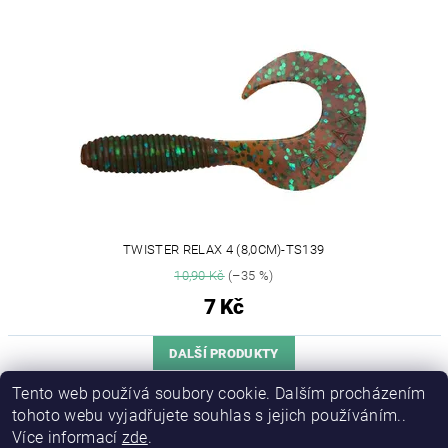
TWISTER RELAX 4 (8,0CM)-TS139
10,90 Kč
(–35 %)
7 Kč
DALŠÍ PRODUKTY
Tento web používá soubory cookie. Dalším procházením
1
2
tohoto webu vyjadřujete souhlas s jejich používáním..
Více informací
zde
.