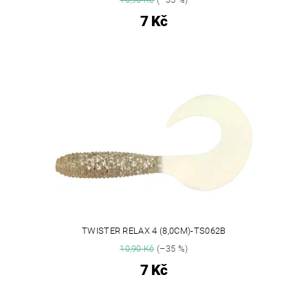
7 Kč
TWISTER RELAX 4 (8,0CM)-TS062B
10,90 Kč
(–35 %)
7 Kč