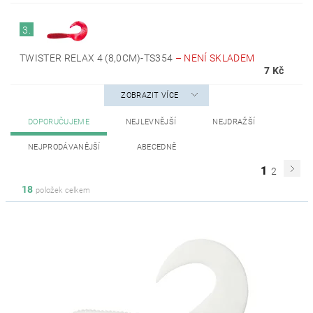
3.
TWISTER RELAX 4 (8,0CM)-TS354
–
NENÍ SKLADEM
7 Kč
ZOBRAZIT VÍCE
DOPORUČUJEME
NEJLEVNĚJŠÍ
NEJDRAŽŠÍ
NEJPRODÁVANĚJŠÍ
ABECEDNĚ
1
2
18
položek celkem