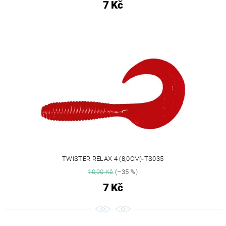
7 Kč
TWISTER RELAX 4 (8,0CM)-TS035
10,90 Kč
(–35 %)
7 Kč