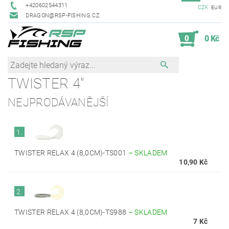
+420602544311
CZK
EUR
DRAGON@RSP-FISHING.CZ
0
0 Kč
TWISTER 4"
NEJPRODÁVANĚJŠÍ
1.
TWISTER RELAX 4 (8,0CM)-TS001
–
SKLADEM
10,90 Kč
2.
TWISTER RELAX 4 (8,0CM)-TS988
–
SKLADEM
7 Kč