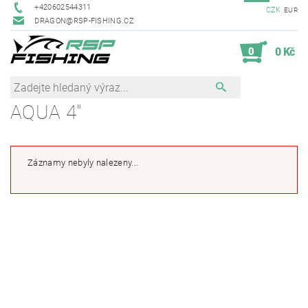
+420602544311
CZK
EUR
DRAGON@RSP-FISHING.CZ
0
0 Kč
AQUA 4"
Záznamy nebyly nalezeny...