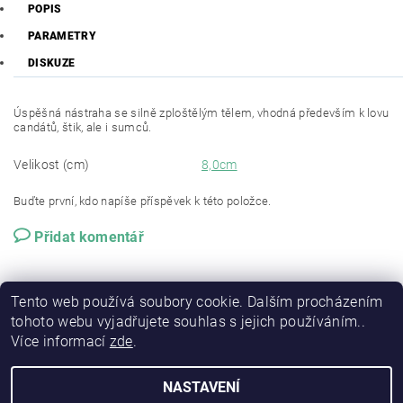
POPIS
PARAMETRY
DISKUZE
Úspěšná nástraha se silně zploštělým tělem, vhodná především k lovu
candátů, štik, ale i sumců.
Velikost (cm)
8,0cm
Buďte první, kdo napíše příspěvek k této položce.
Přidat komentář
Tento web používá soubory cookie. Dalším procházením
tohoto webu vyjadřujete souhlas s jejich používáním..
Více informací
zde
.
NASTAVENÍ