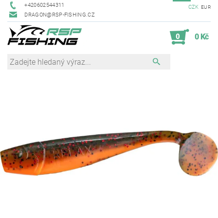
+420602544311
CZK
EUR
DRAGON@RSP-FISHING.CZ
0
0 Kč