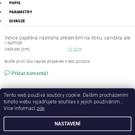
POPIS
PARAMETRY
DISKUZE
Velice úspěšná nástraha především na štiku, candáta ale
i sumce.
Velikost (cm)
10,0cm
Buďte první, kdo napíše příspěvek k této položce.
Přidat komentář
Tento web používá soubory cookie. Dalším procházením
tohoto webu vyjadřujete souhlas s jejich používáním..
Více informací
zde
.
NASTAVENÍ
2026 © RSP-FISHING, všechna práva vyhrazena