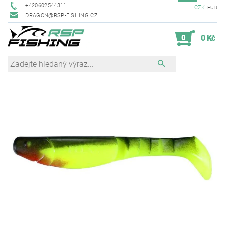
+420602544311
CZK
EUR
DRAGON@RSP-FISHING.CZ
0
0 Kč