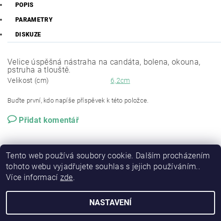
POPIS
PARAMETRY
DISKUZE
Velice úspěšná nástraha na candáta, bolena, okouna,
pstruha a tlouště.
Velikost (cm)
6,2cm
Buďte první, kdo napíše příspěvek k této položce.
Přidat komentář
Tento web používá soubory cookie. Dalším procházením
tohoto webu vyjadřujete souhlas s jejich používáním..
Více informací
zde
.
NASTAVENÍ
2026 © RSP-FISHING, všechna práva vyhrazena