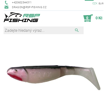
+420602544311
CZK
EUR
DRAGON@RSP-FISHING.CZ
0
0 Kč