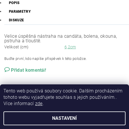
POPIS
PARAMETRY
DISKUZE
Velice úspěšná nástraha na candáta, bolena, okouna,
pstruha a tlouště.
Velikost (cm)
6,2cm
Buďte první, kdo napíše příspěvek k této položce.
Přidat komentář
Tento web používá soubory cookie. Dalším procházením
tohoto webu vyjadřujete souhlas s jejich používáním..
Více informací
zde
.
NASTAVENÍ
2026 © RSP-FISHING, všechna práva vyhrazena