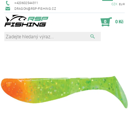
+420602544311
CZK
EUR
DRAGON@RSP-FISHING.CZ
0
0 Kč