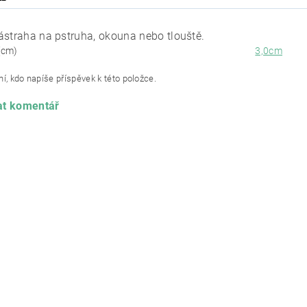
ástraha na pstruha, okouna nebo tlouště.
(cm)
3,0cm
í, kdo napíše příspěvek k této položce.
at komentář