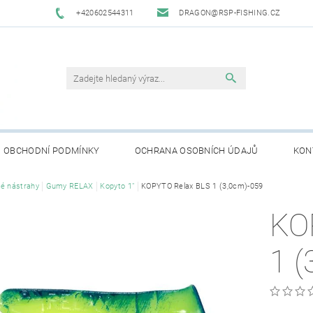
+420602544311
DRAGON@RSP-FISHING.CZ
OBCHODNÍ PODMÍNKY
OCHRANA OSOBNÍCH ÚDAJŮ
KON
é nástrahy
Gumy RELAX
Kopyto 1"
KOPYTO Relax BLS 1 (3,0cm)-059
KO
1 