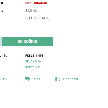
st
Není skladem
na
8,30 Kč
3,30 Kč
(–39 %)
UKTU
RKBLS-1-059
RELAX USA
E
KOPYTO 1"
Tisk
Dotaz
Hlídat cenu