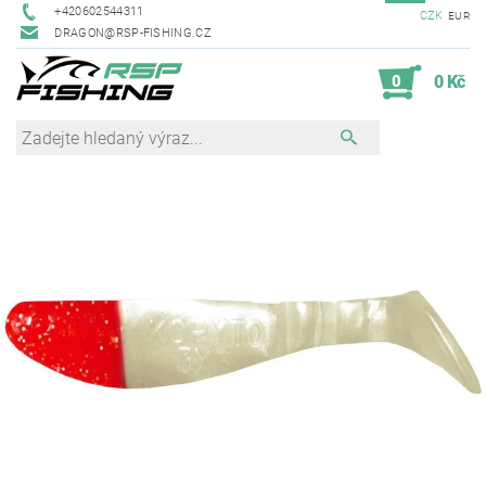
+420602544311
CZK
EUR
DRAGON@RSP-FISHING.CZ
0
0 Kč