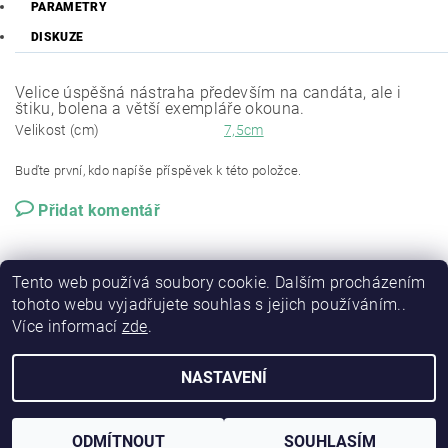
PARAMETRY
DISKUZE
Velice úspěšná nástraha především na candáta, ale i
štiku, bolena a větší exempláře okouna.
Velikost (cm)
7,5cm
Buďte první, kdo napíše příspěvek k této položce.
Přidat komentář
Tento web používá soubory cookie. Dalším procházením
tohoto webu vyjadřujete souhlas s jejich používáním..
Více informací
zde
.
NASTAVENÍ
2026 © RSP-FISHING, všechna práva vyhrazena
Vytvořil Shoptet
ODMÍTNOUT
SOUHLASÍM