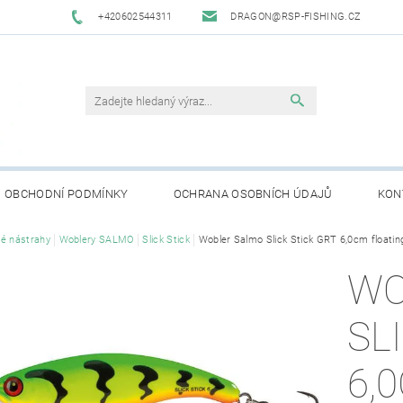
+420602544311
DRAGON@RSP-FISHING.CZ
OBCHODNÍ PODMÍNKY
OCHRANA OSOBNÍCH ÚDAJŮ
KON
é nástrahy
Woblery SALMO
Slick Stick
Wobler Salmo Slick Stick GRT 6,0cm floatin
WO
SL
6,