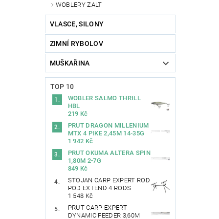
WOBLERY ZALT
VLASCE, SILONY
ZIMNÍ RYBOLOV
MUŠKAŘINA
TOP 10
WOBLER SALMO THRILL
HBL
219 Kč
PRUT DRAGON MILLENIUM
MTX 4 PIKE 2,45M 14-35G
1 942 Kč
PRUT OKUMA ALTERA SPIN
1,80M 2-7G
849 Kč
STOJAN CARP EXPERT ROD
POD EXTEND 4 RODS
1 548 Kč
PRUT CARP EXPERT
DYNAMIC FEEDER 3,60M