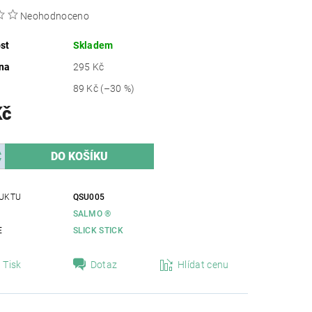
Neohodnoceno
st
Skladem
na
295 Kč
89 Kč
(–30 %)
Kč
UKTU
QSU005
SALMO ®
E
SLICK STICK
Tisk
Dotaz
Hlídat cenu