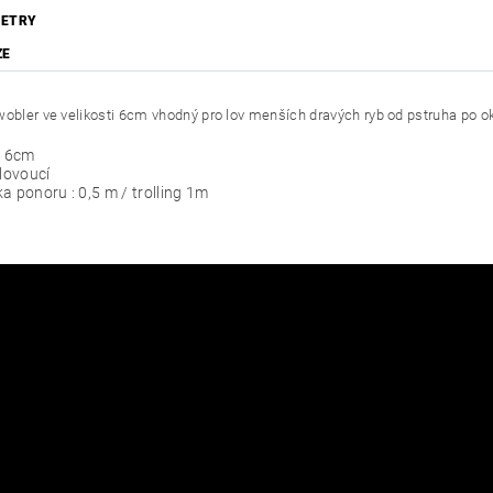
ETRY
ZE
wobler ve velikosti 6cm vhodný pro lov menších dravých ryb od pstruha po o
: 6cm
Plovoucí
a ponoru : 0,5 m / trolling 1m