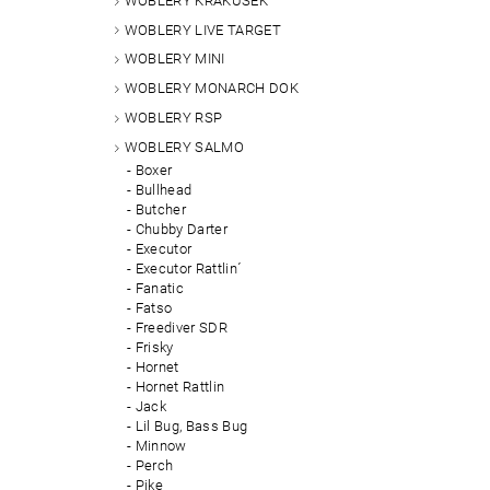
WOBLERY KRAKUSEK
WOBLERY LIVE TARGET
WOBLERY MINI
WOBLERY MONARCH DOK
WOBLERY RSP
WOBLERY SALMO
Boxer
Bullhead
Butcher
Chubby Darter
Executor
Executor Rattlin´
Fanatic
Fatso
Freediver SDR
Frisky
Hornet
Hornet Rattlin
Jack
Lil Bug, Bass Bug
Minnow
Perch
Pike