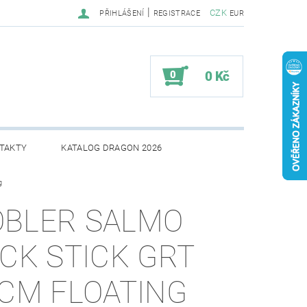
|
CZK
PŘIHLÁŠENÍ
REGISTRACE
EUR
0
0 Kč
TAKTY
KATALOG DRAGON 2026
g
BLER SALMO
ICK STICK GRT
0CM FLOATING