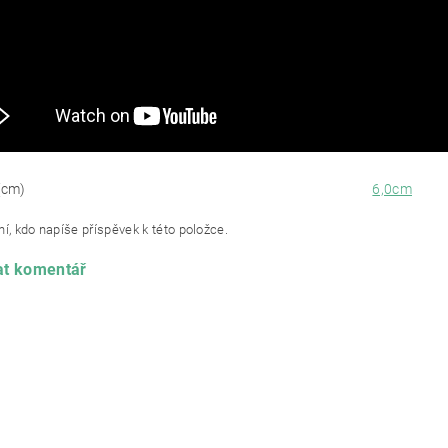
(cm)
6,0cm
í, kdo napíše příspěvek k této položce.
at komentář