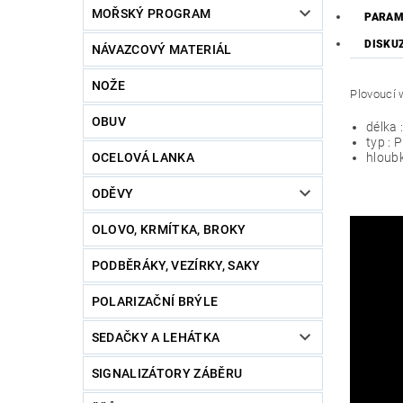
MOŘSKÝ PROGRAM
PARAM
DISKU
NÁVAZCOVÝ MATERIÁL
NOŽE
Plovoucí 
OBUV
délka 
typ : 
OCELOVÁ LANKA
hloubk
ODĚVY
OLOVO, KRMÍTKA, BROKY
PODBĚRÁKY, VEZÍRKY, SAKY
POLARIZAČNÍ BRÝLE
SEDAČKY A LEHÁTKA
SIGNALIZÁTORY ZÁBĚRU