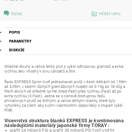
Dotaz
Hlídat cenu
POPIS
PARAMETRY
DISKUZE
Středně dlouhý a velice lehký prut s vyšší odhozovou gramáží a extra
rychlou akcí vhodný k lovu candátů a štik.
Řadu EXPRESS Spinn tvoří jednadvacet prutů v šesti délkách od 1,98m
až 3,05m, v sedmi různých gramážových rozpětí od 3-15g po 18-42g a
třech akcích od středně rychlé (Med-Fast) přes rychlou (Fast) až po
extra rychlou (X-Fast). Jedná se o cenově dostupnou řadu
přívlačových prutů se štíhlými a velice lehkými blanky, které byly
vytvořeny za cílem aby svými vlastnostmi odpovídaly o stupeň vyšší
třídě.
Vícevrstvá struktura blanků EXPRESS je kombinována
následujícími materiály japonské firmy TORAY :
grafit 24 milionů PSI a grafit 30 milionů PSI tvoří vnitřní