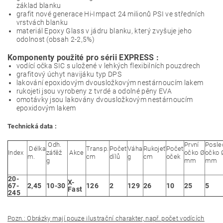
základ blanku
grafit nové generace Hi-Impact 24 milionů PSI ve středních
vrstvách blanku
materiál Epoxy Glass v jádru blanku, který zvyšuje jeho
odolnost (obsah 2-2,5%)
Komponenty použité pro sérii EXPRESS :
vodící očka SIC s uložené v lehkých flexibilních pouzdrech
grafitový úchyt navijáku typ DPS
lakování epoxidovým dvousložkovým nestárnoucím lakem
rukojeti jsou vyrobeny z tvrdé a odolné pěny EVA
omotávky jsou lakovány dvousložkovým nestárnoucím
epoxidovým lakem
Technická data :
Odh.
První
Posle
Délka
Transp.
Počet
Váha
Rukojeť
Počet
Index
záťěž
Akce
očko Ø
očko 
m.
cm
dílů
g
cm
oček
g
mm
mm
20-
X-
67-
2,45
10-30
126
2
129
26
10
25
5
Fast
245
Pozn.: Obrázky mají pouze ilustrační charakter, např. počet vodících