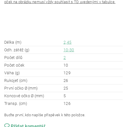
oček na obrázku nemusí vždy souhlasit s TD uvedenými v
tabulce.
Délka (m)
2,45
Odh. zátěž (g)
10-30
Počet dílů
2
Počet oček
10
Váha (g)
129
Rukojeť (cm)
26
První očko Ø (mm)
25
Koncové očko Ø (mm)
5
Transp. (cm)
126
Buďte první, kdo napíše příspěvek k této položce.
Přidat komentář