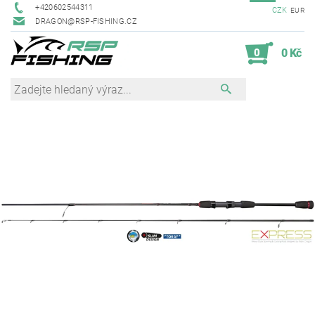
+420602544311
CZK
EUR
DRAGON@RSP-FISHING.CZ
0
0 Kč