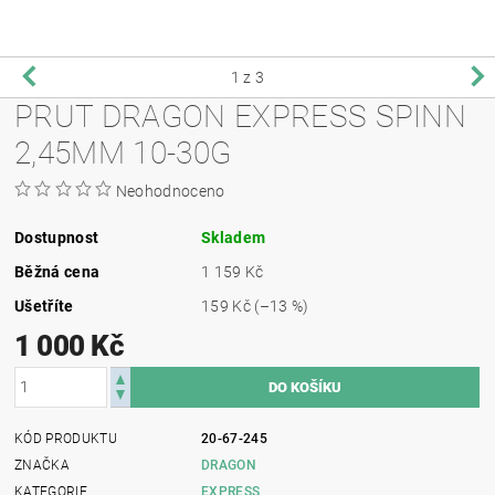
1
z 3
PRUT DRAGON EXPRESS SPINN
2,45MM 10-30G
Neohodnoceno
Dostupnost
Skladem
Běžná cena
1 159 Kč
Ušetříte
159 Kč
(–13 %)
1 000 Kč
KÓD PRODUKTU
20-67-245
ZNAČKA
DRAGON
KATEGORIE
EXPRESS