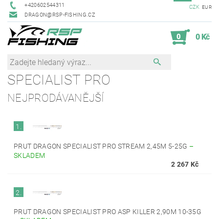
+420602544311
CZK
EUR
DRAGON@RSP-FISHING.CZ
0
0 Kč
SPECIALIST PRO
NEJPRODÁVANĚJŠÍ
1.
PRUT DRAGON SPECIALIST PRO STREAM 2,45M 5-25G
–
SKLADEM
2 267 Kč
2.
PRUT DRAGON SPECIALIST PRO ASP KILLER 2,90M 10-35G