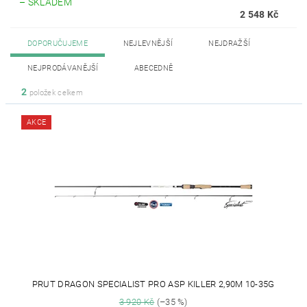
–
SKLADEM
2 548 Kč
DOPORUČUJEME
NEJLEVNĚJŠÍ
NEJDRAŽŠÍ
NEJPRODÁVANĚJŠÍ
ABECEDNĚ
2
položek celkem
AKCE
PRUT DRAGON SPECIALIST PRO ASP KILLER 2,90M 10-35G
3 920 Kč
(–35 %)