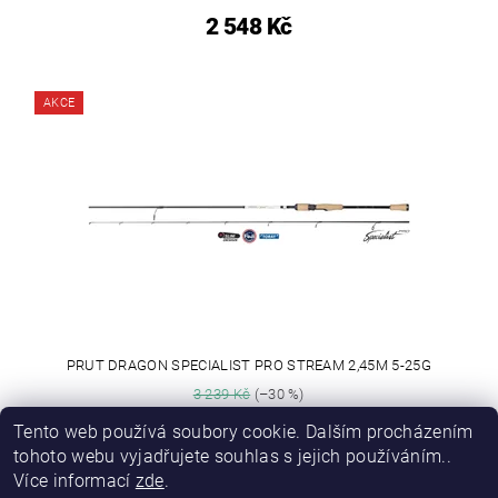
2 548 Kč
AKCE
PRUT DRAGON SPECIALIST PRO STREAM 2,45M 5-25G
3 239 Kč
(–30 %)
2 267 Kč
Tento web používá soubory cookie. Dalším procházením
tohoto webu vyjadřujete souhlas s jejich používáním..
Více informací
zde
.