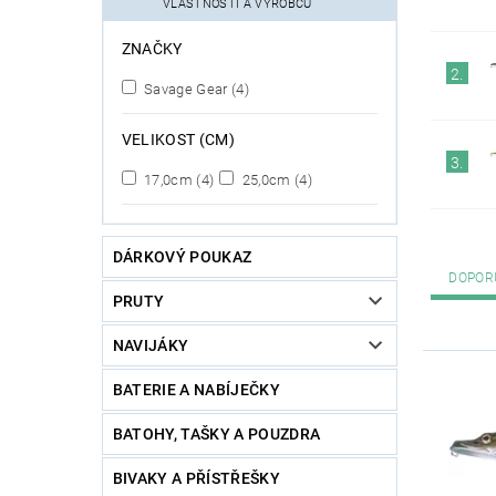
VLASTNOSTÍ A VÝROBCŮ
ZNAČKY
2.
Savage Gear
(4)
VELIKOST (CM)
3.
17,0cm
(4)
25,0cm
(4)
DÁRKOVÝ POUKAZ
DOPOR
PRUTY
NAVIJÁKY
BATERIE A NABÍJEČKY
BATOHY, TAŠKY A POUZDRA
BIVAKY A PŘÍSTŘEŠKY