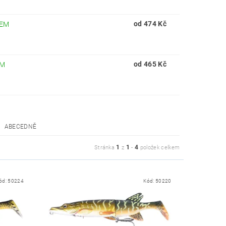
od 474 Kč
EM
od 465 Kč
EM
ABECEDNĚ
1
1
4
Stránka
z
-
položek celkem
ód:
50224
Kód:
50220