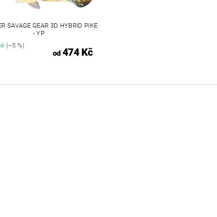
R SAVAGE GEAR 3D HYBRID PIKE
- YP
Kč
(–5 %)
474 Kč
od