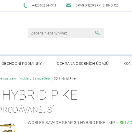
+420602544311
DRAGON@RSP-FISHING.CZ
OBCHODNÍ PODMÍNKY
OCHRANA OSOBNÍCH ÚDAJŮ
KON
é nástrahy
Woblery SavageGear
3D Hybrid Pike
 HYBRID PIKE
PRODÁVANĚJŠÍ
WOBLER SAVAGE GEAR 3D HYBRID PIKE - MP
–
SKLA