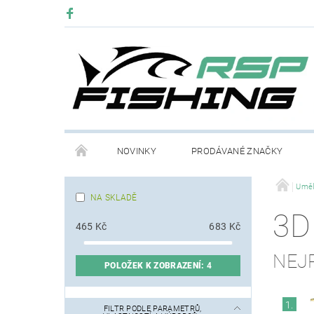
NOVINKY
PRODÁVANÉ ZNAČKY
Uměl
NA SKLADĚ
3D
465
Kč
683
Kč
NEJ
POLOŽEK K ZOBRAZENÍ:
4
1.
FILTR PODLE PARAMETRŮ,