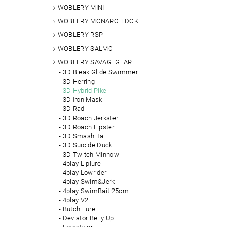
WOBLERY MINI
WOBLERY MONARCH DOK
WOBLERY RSP
WOBLERY SALMO
WOBLERY SAVAGEGEAR
3D Bleak Glide Swimmer
3D Herring
3D Hybrid Pike
3D Iron Mask
3D Rad
3D Roach Jerkster
3D Roach Lipster
3D Smash Tail
3D Suicide Duck
3D Twitch Minnow
4play Liplure
4play Lowrider
4play Swim&Jerk
4play SwimBait 25cm
4play V2
Butch Lure
Deviator Belly Up