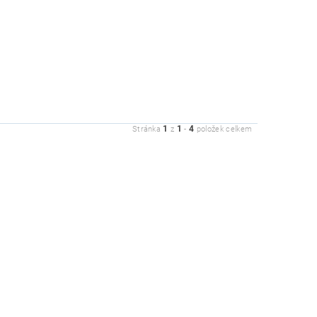
1
1
4
Stránka
z
-
položek celkem