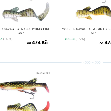
R SAVAGE GEAR 3D HYBRID PIKE
WOBLER SAVAGE GEAR 3D HYBR
- GSP
- MP
Kč
(–5 %)
499 Kč
(–5 %)
474 Kč
47
od
od
Kód:
50221