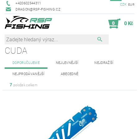
+420602544311
CZK
EUR
DRAGON@RSP-FISHING.CZ
0
0 Kč
CUDA
DOPORUČUJEME
NEJLEVNĚJŠÍ
NEJDRAŽŠÍ
NEJPRODÁVANĚJŠÍ
ABECEDNĚ
7
položek celkem