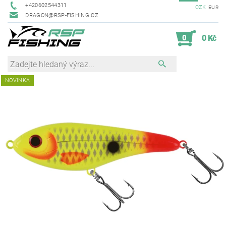
+420602544311
CZK
EUR
DRAGON@RSP-FISHING.CZ
0
0 Kč
NOVINKA