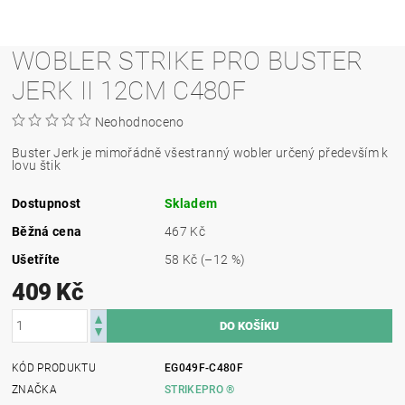
WOBLER STRIKE PRO BUSTER
JERK II 12CM C480F
Neohodnoceno
Buster Jerk je mimořádně všestranný wobler určený především k
lovu štik
Dostupnost
Skladem
Běžná cena
467 Kč
Ušetříte
58 Kč
(–12 %)
409 Kč
KÓD PRODUKTU
EG049F-C480F
ZNAČKA
STRIKEPRO ®