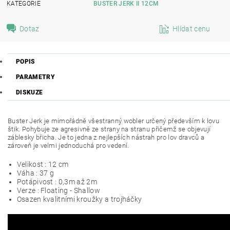
KATEGORIE
BUSTER JERK II 12CM
Dotaz
Hlídat cenu
POPIS
PARAMETRY
DISKUZE
Buster Jerk je mimořádně všestranný wobler určený především k lovu
štik. Pohybuje ze agresivně ze strany na stranu přičemž se objevují
záblesky břicha. Je to jedna z nejlepších nástrah pro lov dravců a
zároveň je velmi jednoduchá pro vedení.
Velikost : 12 cm
Váha : 37 g
Potápivost : 0,3m až 2m
Verze : Floating - Shallow
Osazen kvalitními kroužky a trojháčky