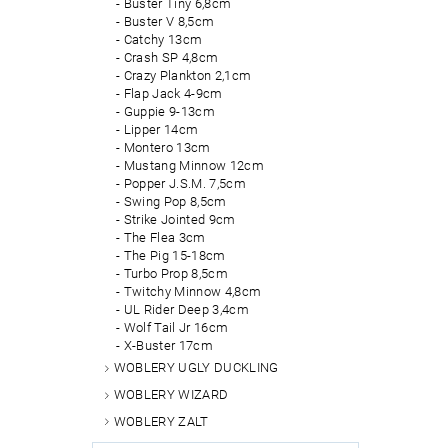
Buster Tiny 6,8cm
Buster V 8,5cm
Catchy 13cm
Crash SP 4,8cm
Crazy Plankton 2,1cm
Flap Jack 4-9cm
Guppie 9-13cm
Lipper 14cm
Montero 13cm
Mustang Minnow 12cm
Popper J.S.M. 7,5cm
Swing Pop 8,5cm
Strike Jointed 9cm
The Flea 3cm
The Pig 15-18cm
Turbo Prop 8,5cm
Twitchy Minnow 4,8cm
UL Rider Deep 3,4cm
Wolf Tail Jr 16cm
X-Buster 17cm
WOBLERY UGLY DUCKLING
WOBLERY WIZARD
WOBLERY ZALT