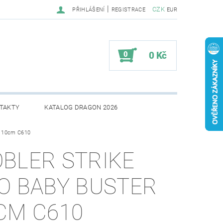
|
CZK
PŘIHLÁŠENÍ
REGISTRACE
EUR
0
0 Kč
TAKTY
KATALOG DRAGON 2026
r 10cm C610
BLER STRIKE
O BABY BUSTER
CM C610