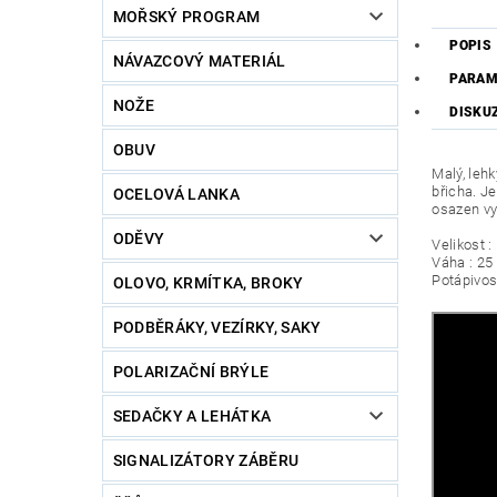
MOŘSKÝ PROGRAM
POPIS
NÁVAZCOVÝ MATERIÁL
PARAM
NOŽE
DISKU
OBUV
Malý, leh
břicha. J
OCELOVÁ LANKA
osazen vy
ODĚVY
Velikost 
Váha : 25
Potápivos
OLOVO, KRMÍTKA, BROKY
PODBĚRÁKY, VEZÍRKY, SAKY
POLARIZAČNÍ BRÝLE
SEDAČKY A LEHÁTKA
SIGNALIZÁTORY ZÁBĚRU