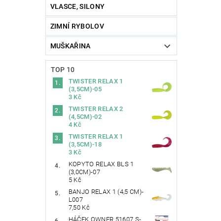
VLASCE, SILONY
ZIMNÍ RYBOLOV
MUŠKAŘINA
TOP 10
TWISTER RELAX 1
(3,5CM)-05
3 Kč
TWISTER RELAX 2
(4,5CM)-02
4 Kč
TWISTER RELAX 1
(3,5CM)-18
3 Kč
KOPYTO RELAX BLS 1
(3,0CM)-07
5 Kč
BANJO RELAX 1 (4,5 CM)-
L007
7,50 Kč
HÁČEK OWNER 51607 S-