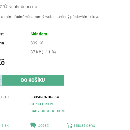
Neohodnoceno
ý a mimořádně všestranný wobler určený především k lovu
st
Skladem
na
309 Kč
37 Kč
(–11 %)
Kč
UKTU
EG050-C610-064
STRIKEPRO ®
E
BABY BUSTER 10CM
Tisk
Dotaz
Hlídat cenu