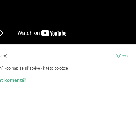
(cm)
10,0cm
í, kdo napíše příspěvek k této položce.
at komentář