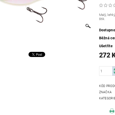
Malý, lehk
štik.
Dostupno
Běžná ce
Ušetříte
272 
KÓD PROD
ZNAČKA
KATEGORI