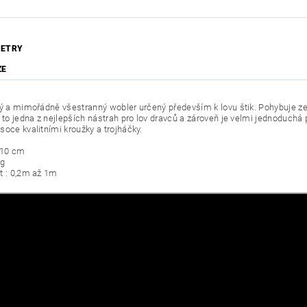
ETRY
ZE
ký a mimořádně všestranný wobler určený především k lovu štik. Pohybuje ze
e to jedna z nejlepších nástrah pro lov dravců a zároveň je velmi jednoduchá
soce kvalitními kroužky a trojháčky.
: 10 cm
 g
t : 0,2m až 1m