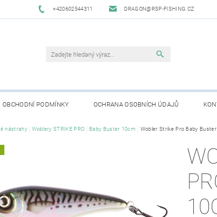
+420602544311
DRAGON@RSP-FISHING.CZ
OBCHODNÍ PODMÍNKY
OCHRANA OSOBNÍCH ÚDAJŮ
KON
é nástrahy
Woblery STRIKE PRO
Baby Buster 10cm
Wobler Strike Pro Baby Buste
WO
A
PR
10