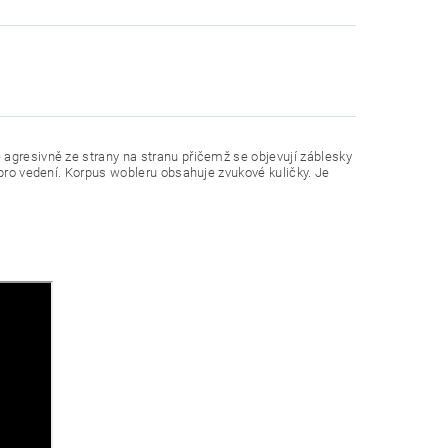
 agresivně ze strany na stranu přičemž se objevují záblesky
 pro vedení. Korpus wobleru obsahuje zvukové kuličky. Je