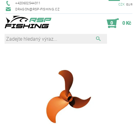
+420602544311
CZK
EUR
DRAGON@RSP-FISHING.CZ
0
0 Kč