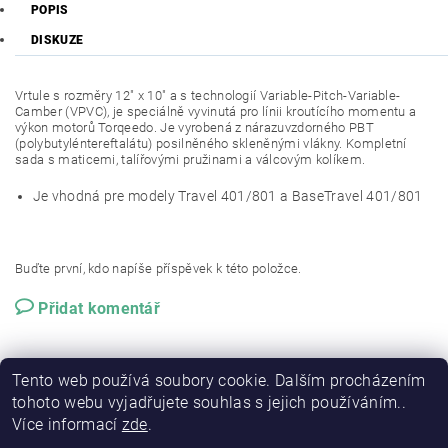
POPIS
DISKUZE
Vrtule s rozměry 12" x 10" a s technologií Variable-Pitch-Variable-
Camber (VPVC), je speciálně vyvinutá pro línii kroutícího momentu a
výkon motorů Torqeedo. Je vyrobená z nárazuvzdorného PBT
(polybutyléntereftalátu) posilněného skleněnými vlákny. Kompletní
sada s maticemi, talířovými pružinami a válcovým kolíkem.
Je vhodná pre modely Travel 401/801 a BaseTravel 401/801
Buďte první, kdo napíše příspěvek k této položce.
Přidat komentář
Tento web používá soubory cookie. Dalším procházením
tohoto webu vyjadřujete souhlas s jejich používáním..
Více informací
zde
.