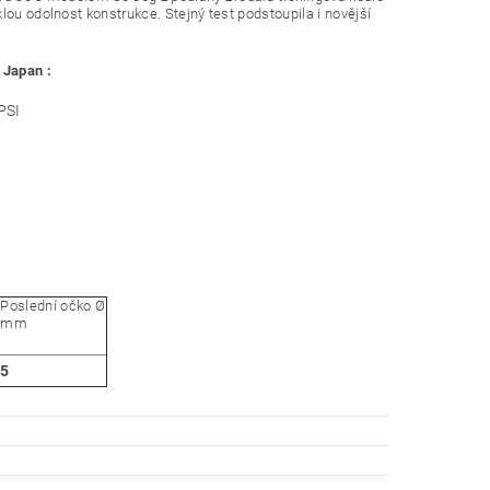
lou odolnost konstrukce. Stejný test podstoupila i novější
Japan :
PSI
Poslední očko Ø
mm
5