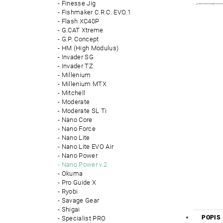
Finesse Jig
Fishmaker C.R.C. EVO.1
Flash XC40P
G.CAT Xtreme
G.P. Concept
HM (High Modulus)
Invader SG
Invader TZ
Millenium
Millenium MTX
Mitchell
Moderate
Moderate SL Ti
Nano Core
Nano Force
Nano Lite
Nano Lite EVO Air
Nano Power
Nano Power v.2
Okuma
Pro Guide X
Ryobi
Savage Gear
Shigai
POPIS
Specialist PRO