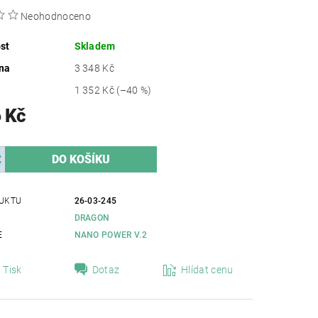
Neohodnoceno
st
Skladem
na
3 348 Kč
1 352 Kč
(–40 %)
 Kč
UKTU
26-03-245
DRAGON
E
NANO POWER V.2
Tisk
Dotaz
Hlídat cenu