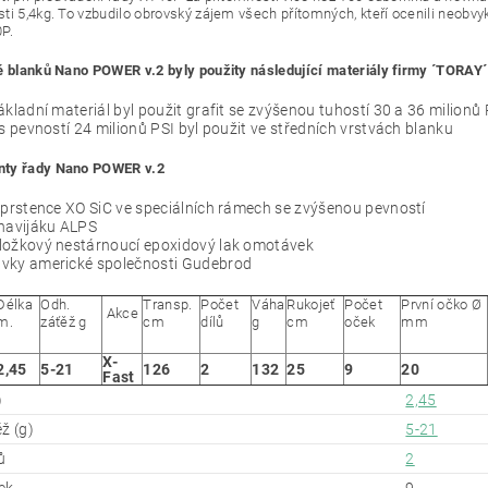
ti 5,4kg. To vzbudilo obrovský zájem všech přítomných, kteří ocenili neobvyk
P.
ě blanků Nano POWER v.2 byly použity následující materiály firmy ´TORAY
´
ákladní materiál byl použit grafit se zvýšenou tuhostí 30 a 36 milionů 
 s pevností 24 milionů PSI byl použit ve středních vrstvách blanku
ty řady Nano POWER v.2
 prstence XO SiC ve speciálních rámech se zvýšenou pevností
 navijáku ALPS
ložkový nestárnoucí epoxidový lak omotávek
vky americké společnosti Gudebrod
Délka
Odh.
Transp.
Počet
Váha
Rukojeť
Počet
První očko Ø
Akce
m.
záťěž g
cm
dílů
g
cm
oček
mm
X-
2,45
5-21
126
2
132
25
9
20
Fast
)
2,45
ž (g)
5-21
ů
2