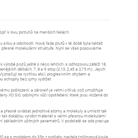
opř. k lovu pstruhů na menších řekách.
silou a odolností. Nová řada prutů v té době byla taktéž
i přesné molekulární struktuře. Nyní se však posouváme
k výrobě prutů ještě o něco lehčích, s odhozovou zátěží 18,
nějších délkách, 7, 8 a 9 stop (2,13, 2,45 a 2,75 m). Jejich
. Vyznačují se rychlou akcí, progresivním ohybem a
sou schopny bez újmy vydržet.
kému poškození, a zároveň je velmi citlivá, což umožňuje
steny XO SiC odolnými vůči opotřebení, které jsou vložené do
 a přesně ovládat jednotlivé atomy a molekuly a umístit tak
y tak dokážou vyrobit materiál s velmi přesnou molekulární
ání základních užitných parametrů. V podstatě se zde pracuje
ářů se s modelem do 35g z podlahy zvedala trollingová koule