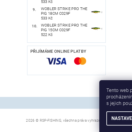
533 Kč
WOBLER STRIKE PRO THE
PIG 18CM C029F
533 Kč
WOBLER STRIKE PRO THE
PIG 15CM C029F
522 Kč
PŘIJÍMÁME ONLINE PLATBY
Tento web p
procházením
s jejich po
NASTAVE
2026 © RSP-FISHING, všechna práva vyhrazena