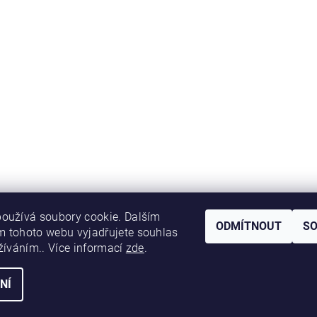
oužívá soubory cookie. Dalším
ODMÍTNOUT
S
 tohoto webu vyjadřujete souhlas
užíváním.. Více informací
zde
.
NÍ