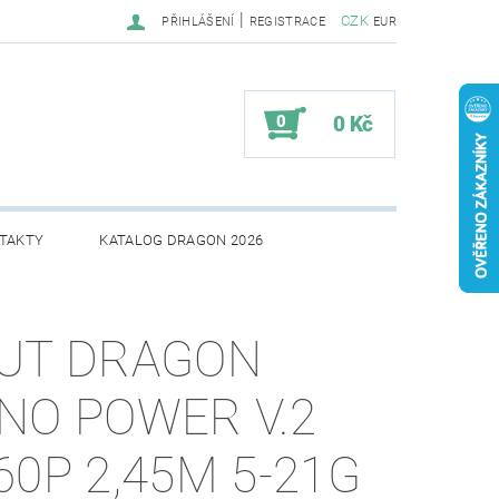
|
CZK
PŘIHLÁŠENÍ
REGISTRACE
EUR
0
0 Kč
TAKTY
KATALOG DRAGON 2026
UT DRAGON
NO POWER V.2
60P 2,45M 5-21G