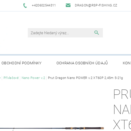
+420602544311
DRAGON@RSP-FISHING.CZ
OBCHODNÍ PODMÍNKY
OCHRANA OSOBNÍCH ÚDAJŮ
KON
y
Přívlačové
Nano Power v.2
Prut Dragon Nano POWER v.2 XT60P 2,45m 5-21g
PR
NA
XT