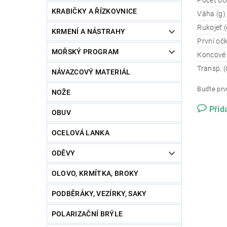
Počet oč
KRABIČKY A ŘÍZKOVNICE
Váha (g)
Rukojeť 
KRMENÍ A NÁSTRAHY
První oč
MOŘSKÝ PROGRAM
Koncové
Transp. 
NÁVAZCOVÝ MATERIÁL
Buďte prvn
NOŽE
Přid
OBUV
OCELOVÁ LANKA
ODĚVY
OLOVO, KRMÍTKA, BROKY
PODBĚRÁKY, VEZÍRKY, SAKY
POLARIZAČNÍ BRÝLE