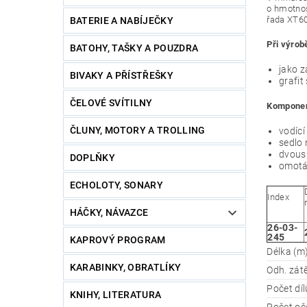
o hmotnos
řada XT60
BATERIE A NABÍJEČKY
Při výrob
BATOHY, TAŠKY A POUZDRA
jako z
BIVAKY A PŘÍSTŘEŠKY
grafit
ČELOVÉ SVÍTILNY
Komponen
ČLUNY, MOTORY A TROLLING
vodící
sedlo
dvous
DOPLŇKY
omotá
ECHOLOTY, SONARY
Index
HÁČKY, NÁVAZCE
26-03-
245
KAPROVÝ PROGRAM
Délka (m
KARABINKY, OBRATLÍKY
Odh. zátě
Počet díl
KNIHY, LITERATURA