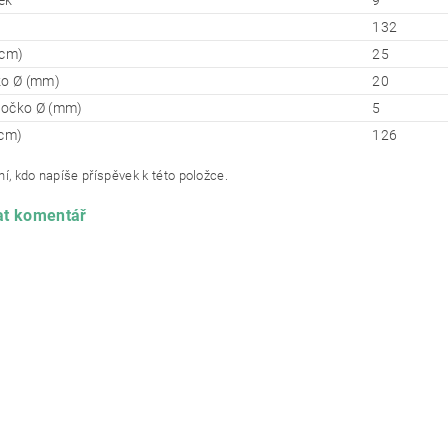
ek
9
132
(cm)
25
ko Ø (mm)
20
 očko Ø (mm)
5
(cm)
126
í, kdo napíše příspěvek k této položce.
at komentář