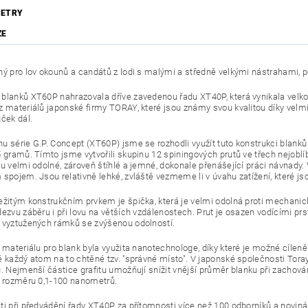
ETRY
ZE
ný pro lov okounů a candátů z lodi s malými a středně velkými nástrahami, p
blanků XT60P nahrazovala dříve zavedenou řadu XT40P, která vynikala velkou 
z materiálů japonské firmy TORAY, které jsou známy svou kvalitou díky velm
ůček dál.
u série G.P. Concept (XT60P) jsme se rozhodli využít tuto konstrukci blanků 
 gramů. Tímto jsme vytvořili skupinu 12 spiningových prutů ve třech nejoblíbe
ou velmi odolné, zároveň štíhlé a jemné, dokonale přenášející práci návnady
 spojem. Jsou relativně lehké, zvláště vezmeme li v úvahu zatížení, které j
ežitým konstrukčním prvkem je špička, která je velmi odolná proti mechanic
dezvu záběru i při lovu na větších vzdálenostech. Prut je osazen vodícími pr
 vyztužených rámků se zvýšenou odolností.
ě materiálu pro blank byla využita nanotechnologe, díky které je možné cíleně
ě každý atom na to chtěné tzv. "správné místo". V japonské společnosti Tora
u. Nejmenší částice grafitu umožňují snížit vnější průměr blanku při zachov
o rozměru 0,1-100 nanometrů.
ti při předvádění řady XT40P za přítomnosti více než 100 odborníků a novin