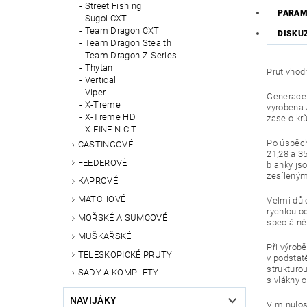
Street Fishing
PARAM
Sugoi CXT
Team Dragon CXT
DISKU
Team Dragon Stealth
Team Dragon Z-Series
Thytan
Prut vhod
Vertical
Viper
Generace 
X-Treme
vyrobena 
X-Treme HD
zase o kr
X-FINE N.C.T
Po úspěch
CASTINGOVÉ
21,28 a 35
FEEDEROVÉ
blanky js
zesíleným
KAPROVÉ
MATCHOVÉ
Velmi důl
rychlou o
MOŘSKÉ A SUMCOVÉ
speciálně
MUŠKAŘSKÉ
Při výrob
TELESKOPICKÉ PRUTY
v podstat
strukturo
SADY A KOMPLETY
s vlákny 
NAVIJÁKY
V minulos