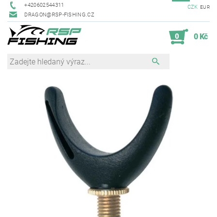
+420602544311
CZK
EUR
DRAGON@RSP-FISHING.CZ
0
0 Kč