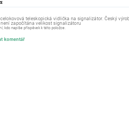
ZE
 celokovová teleskopická vidlička na signalizátor. Český výro
 není započítána velikost signalizátoru
í, kdo napíše příspěvek k této položce.
at komentář