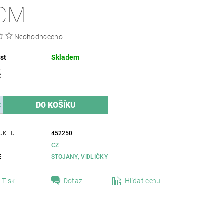
CM
Neohodnoceno
st
Skladem
č
UKTU
452250
CZ
E
STOJANY, VIDLIČKY
Tisk
Dotaz
Hlídat cenu