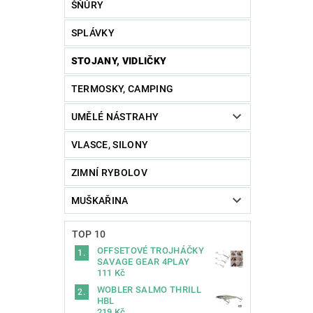
ŠŇŮRY
SPLÁVKY
STOJANY, VIDLIČKY
TERMOSKY, CAMPING
UMĚLÉ NÁSTRAHY
VLASCE, SILONY
ZIMNÍ RYBOLOV
MUŠKAŘINA
TOP 10
OFFSETOVÉ TROJHÁČKY
SAVAGE GEAR 4PLAY
111 Kč
WOBLER SALMO THRILL
HBL
219 Kč