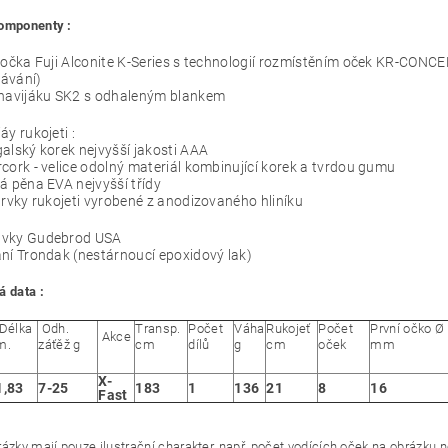
komponenty :
 očka Fuji Alconite K-Series s technologií rozmístěním oček KR-CONCEP
ávání)
 navijáku SK2 s odhaleným blankem
áy rukojeti :
alský korek nejvyšší jakosti AAA
cork - velice odolný materiál kombinující korek a tvrdou gumu
á pěna EVA nejvyšší třídy
prvky rukojeti vyrobené z anodizovaného hliníku
vky Gudebrod USA
ní Trondak (nestárnoucí epoxidový lak)
á data :
Délka
Odh.
Transp.
Počet
Váha
Rukojeť
Počet
První očko Ø
Akce
m.
záťěž g
cm
dílů
g
cm
oček
mm
X-
1,83
7-25
183
1
136
21
8
16
Fast
rázky mají pouze ilustrační charakter, např. počet vodících oček na obrázku