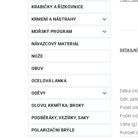
KRABIČKY A ŘÍZKOVNICE
KRMENÍ A NÁSTRAHY
MOŘSKÝ PROGRAM
NÁVAZCOVÝ MATERIÁL
DETAILNÍ
NOŽE
OBUV
OCELOVÁ LANKA
Délka (m
ODĚVY
Odh. zátě
OLOVO, KRMÍTKA, BROKY
Počet díl
Počet oč
PODBĚRÁKY, VEZÍRKY, SAKY
Váha (g)
POLARIZAČNÍ BRÝLE
Rukojeť 