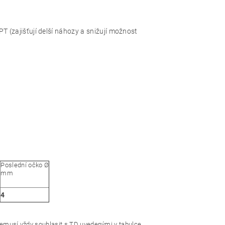
T (zajišťují delší náhozy a snižují možnost
Poslední očko Ø
mm
4
 nemusí vždy souhlasit s TD uvedenými v tabulce.