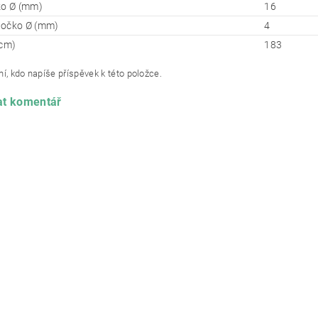
ko Ø (mm)
16
 očko Ø (mm)
4
(cm)
183
í, kdo napíše příspěvek k této položce.
at komentář