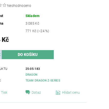
Neohodnoceno
st
Skladem
na
3 085 Kč
771 Kč
(–24 %)
 Kč
UKTU
25-05-183
DRAGON
E
TEAM DRAGON Z-SERIES
Tisk
Dotaz
Hlídat cenu