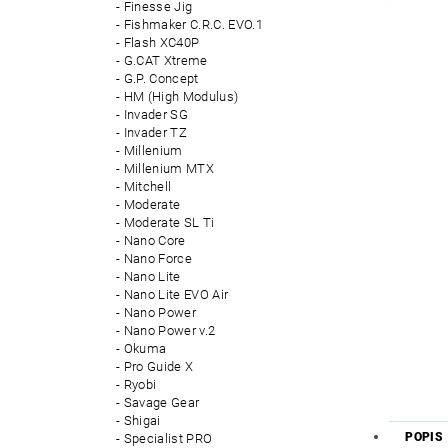
Finesse Jig
Fishmaker C.R.C. EVO.1
Flash XC40P
G.CAT Xtreme
G.P. Concept
HM (High Modulus)
Invader SG
Invader TZ
Millenium
Millenium MTX
Mitchell
Moderate
Moderate SL Ti
Nano Core
Nano Force
Nano Lite
Nano Lite EVO Air
Nano Power
Nano Power v.2
Okuma
Pro Guide X
Ryobi
Savage Gear
Shigai
POPIS
Specialist PRO