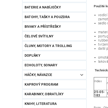
Použité 
BATERIE A NABÍJEČKY
vodící
BATOHY, TAŠKY A POUZDRA
zamot
sedlo
BIVAKY A PŘÍSTŘEŠKY
materi
portug
ČELOVÉ SVÍTILNY
rubber
tvrzen
ČLUNY, MOTORY A TROLLING
další 
DOPLŇKY
omotá
laková
ECHOLOTY, SONARY
Technick
HÁČKY, NÁVAZCE
Index
KAPROVÝ PROGRAM
25-05-
KARABINKY, OBRATLÍKY
183
KNIHY, LITERATURA
Pozn.: Ob