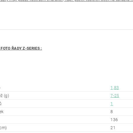
 FOTO ŘADY Z-SERIES :
)
1,83
ž (g)
7-25
ů
1
ek
8
136
(cm)
21