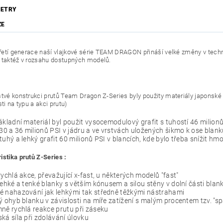
ETRY
ZE
 třetí generace naší vlajkové série TEAM DRAGON přináší velké změny v techn
 taktéž v rozsahu dostupných modelů.
stvé konstrukci prutů Team Dragon Z-Series byly použity materiály japonské
sti na typu a akci prutu)
ákladní materiál byl použit vysocemodulový grafit s tuhostí 46 milion
 30 a 36 milionů PSI v jádru a ve vrstvách uložených šikmo k ose blan
tuhý a lehký grafit 60 milionů PSI v blancích, kde bylo třeba snížit h
istika prutů Z-Series :
rychlá akce, převažující x-fast, u některých modelů "fast"
lehké a tenké blanky s větším kónusem a silou stěny v dolní části blan
é nahazování jak lehkými tak středně těžkými nástrahami
ý ohyb blanku v závislosti na míře zatížení s malým procentem tzv. "s
ně rychlá reakce prutu při záseku
ká síla při zdolávání úlovku