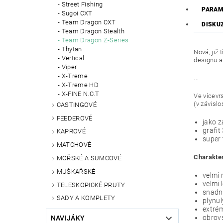
Street Fishing
PARAM
Sugoi CXT
Team Dragon CXT
DISKU
Team Dragon Stealth
Team Dragon Z-Series
Thytan
Nová, již
Vertical
designu a
Viper
X-Treme
...
X-Treme HD
X-FINE N.C.T
Ve vícevr
(v závislo
CASTINGOVÉ
FEEDEROVÉ
jako z
grafit
KAPROVÉ
super 
MATCHOVÉ
Charakter
MOŘSKÉ A SUMCOVÉ
MUŠKAŘSKÉ
velmi 
velmi 
TELESKOPICKÉ PRUTY
snadn
SADY A KOMPLETY
plynul
extrém
obrovs
NAVIJÁKY