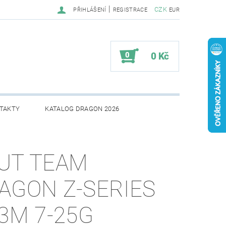
|
CZK
PŘIHLÁŠENÍ
REGISTRACE
EUR
0
0 Kč
TAKTY
KATALOG DRAGON 2026
UT TEAM
AGON Z-SERIES
83M 7-25G