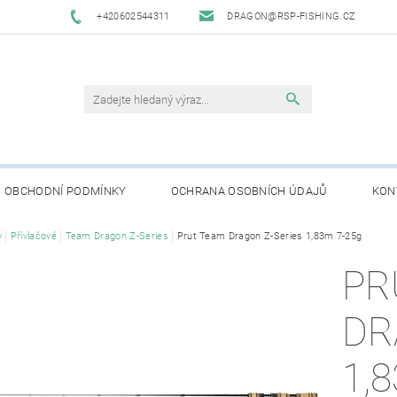
+420602544311
DRAGON@RSP-FISHING.CZ
OBCHODNÍ PODMÍNKY
OCHRANA OSOBNÍCH ÚDAJŮ
KON
y
Přívlačové
Team Dragon Z-Series
Prut Team Dragon Z-Series 1,83m 7-25g
PR
DR
1,