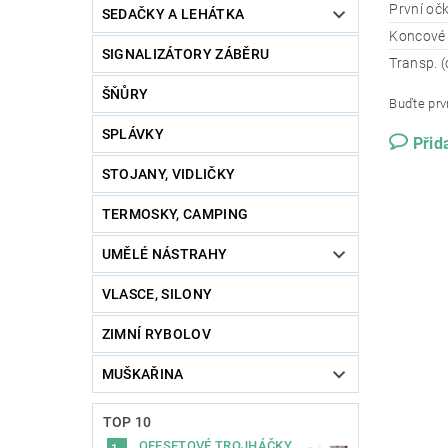
První oč
SEDAČKY A LEHÁTKA
Koncové
SIGNALIZÁTORY ZÁBĚRU
Transp. 
ŠŇŮRY
Buďte prvn
SPLÁVKY
Přid
STOJANY, VIDLIČKY
TERMOSKY, CAMPING
UMĚLÉ NÁSTRAHY
VLASCE, SILONY
ZIMNÍ RYBOLOV
MUŠKAŘINA
TOP 10
OFFSETOVÉ TROJHÁČKY