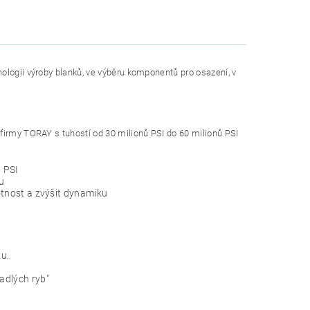
ologii výroby blanků, ve výběru komponentů pro osazení, v
 firmy TORAY s tuhostí od 30 milionů PSI do 60 milionů PSI
ů PSI
ku
motnost a zvýšit dynamiku
ku.
padlých ryb"