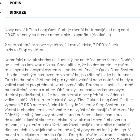
POPIS
DISKUZE
Nový naviják Tica Long Cast Glatt je menší bratr navijáku Long cast
GBAT. Vhodný na feeder nebo lehkou kaprařinu (šoulačka).
2 samostatné brzdové systémy, 1 kovová cívka, 7 RRB ložisek +
ložisko Stop systému.
Kaprařský naviják vhodný na klasický lov na těžce nebo feeder. Dodává
se s jednou kovovou cívkou. Specialitu je, že ho dostanete se dvěma
rozdílnými brzdovými systémy - maticemi. První je Quick Drag System
- brzda s rychlým nastavením volnoběhu, použitelná i jako baitrunner.
Tato brzda má vnější matici pro rychlé uvolnění nebo dotažení brzdy a
vnitřní matici pro přednastavení brzdné síly. Druhou je klasická, jemně
nastavitelná brzdná matice. Obě brzdy jsou osazeny karbonovými
třecími podložkami, takže bez problémů a bez přehřátí zvládnou i
velkou zátěž při boji s trofejními úlovky. Tice Galant Long Cast Glatt je
vybaven 7 RRB nerezavějícími ložisky, ložiskem v Stop Systému a
všemi technologiemi, které znáte z nejvyšší série navijáků této značky.
Důležitý je silný šnekový převod s prodlouženou hlavní osou pro
dokonalé ukládání vlasce na cívku. Naviják má i speciální otvor na
mazání, díky kterému dokážete udržovat naviják spolehlivý a funkční
dlouhou dobu. Naviják má velmi pěkný, stylový černý lesklý design. V
balení s navijákem s brzdou Quick-Drag dostáváte zdarma i klasickou
brzdnou matici. Nyní se dodává ve velikosti 5000 nebo 4000. Rozdíl je