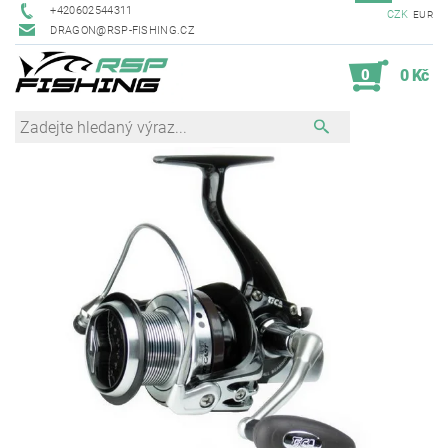
+420602544311
CZK
EUR
DRAGON@RSP-FISHING.CZ
0
0 Kč