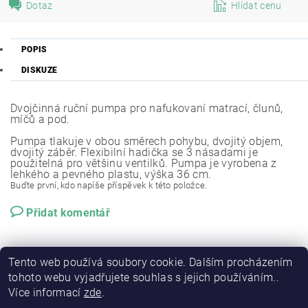
Dotaz
Hlídat cenu
POPIS
DISKUZE
Dvojčinná ruční pumpa pro nafukovaní matrací, člunů,
míčů a pod.
Pumpa tlakuje v obou směrech pohybu, dvojitý objem,
dvojitý záběr. Flexibilní hadička se 3 násadami je
použitelná pro většinu ventilků. Pumpa je vyrobena z
lehkého a pevného plastu, výška 36 cm.
Buďte první, kdo napíše příspěvek k této položce.
Přidat komentář
Tento web používá soubory cookie. Dalším procházením
tohoto webu vyjadřujete souhlas s jejich používáním..
Více informací
zde
.