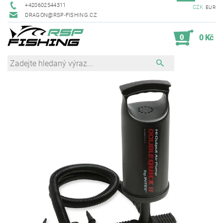
+420602544311
CZK
EUR
DRAGON@RSP-FISHING.CZ
0
0 Kč