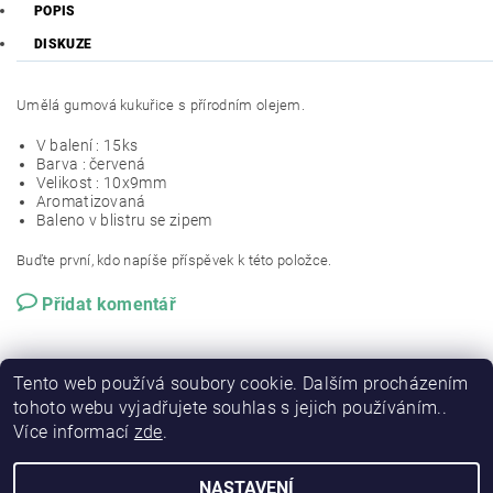
POPIS
DISKUZE
Umělá gumová kukuřice s přírodním olejem.
V balení : 15ks
Barva : červená
Velikost : 10x9mm
Aromatizovaná
Baleno v blistru se zipem
Buďte první, kdo napíše příspěvek k této položce.
Přidat komentář
Tento web používá soubory cookie. Dalším procházením
tohoto webu vyjadřujete souhlas s jejich používáním..
Více informací
zde
.
NASTAVENÍ