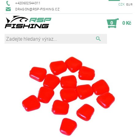
+420602544311
CZK
EUR
DRAGON@RSP-FISHING.CZ
0
0 Kč