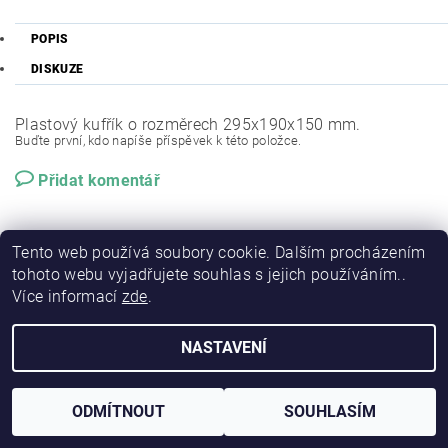
POPIS
DISKUZE
Plastový kufřík o rozměrech 295x190x150 mm.
Buďte první, kdo napíše příspěvek k této položce.
Přidat komentář
Tento web používá soubory cookie. Dalším procházením
tohoto webu vyjadřujete souhlas s jejich používáním..
Více informací
zde
.
NASTAVENÍ
2026 © RSP-FISHING, všechna práva vyhrazena
Vytvořil Shoptet
ODMÍTNOUT
SOUHLASÍM