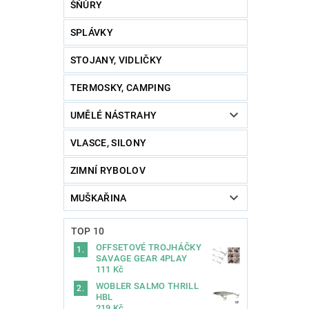
ŠŇŮRY
SPLÁVKY
STOJANY, VIDLIČKY
TERMOSKY, CAMPING
UMĚLÉ NÁSTRAHY
VLASCE, SILONY
ZIMNÍ RYBOLOV
MUŠKAŘINA
TOP 10
OFFSETOVÉ TROJHÁČKY
SAVAGE GEAR 4PLAY
111 Kč
WOBLER SALMO THRILL
HBL
219 Kč