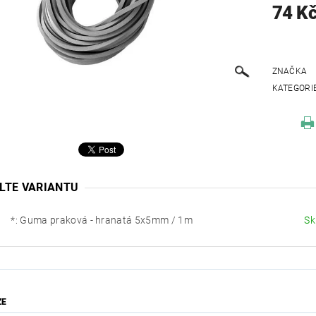
74 K
ZNAČKA
KATEGORI
LTE VARIANTU
*: Guma praková - hranatá 5x5mm / 1m
Sk
ZE