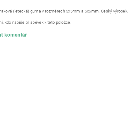
praková (letecká) guma v rozměrech 5x5mm a 6x6mm. Český výrobek.
í, kdo napíše příspěvek k této položce.
at komentář