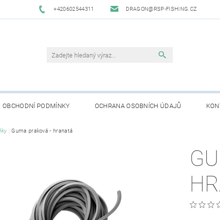
+420602544311
DRAGON@RSP-FISHING.CZ
OBCHODNÍ PODMÍNKY
OCHRANA OSOBNÍCH ÚDAJŮ
KON
ňky
Guma praková - hranatá
GU
HR