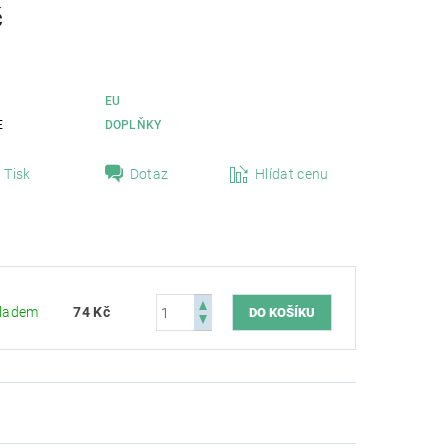
č
EU
E
DOPLŇKY
Tisk
Dotaz
Hlídat cenu
ladem
74 Kč