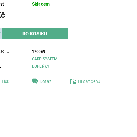
st
Skladem
Kč
UKTU
170069
CARP SYSTEM
E
DOPLŇKY
Tisk
Dotaz
Hlídat cenu