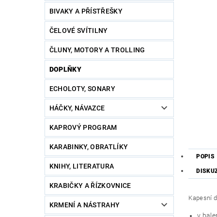
BIVAKY A PŘÍSTŘEŠKY
ČELOVÉ SVÍTILNY
ČLUNY, MOTORY A TROLLING
DOPLŇKY
ECHOLOTY, SONARY
HÁČKY, NÁVAZCE
KAPROVÝ PROGRAM
KARABINKY, OBRATLÍKY
POPIS
KNIHY, LITERATURA
DISKU
KRABIČKY A ŘÍZKOVNICE
Kapesní d
KRMENÍ A NÁSTRAHY
v bale