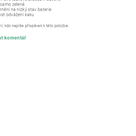
 camo zelená
nění na nízký stav baterie
st odvážení saku
í, kdo napíše příspěvek k této položce.
at komentář