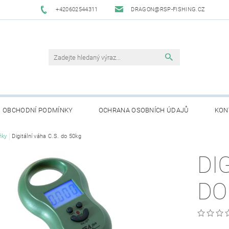
+420602544311
DRAGON@RSP-FISHING.CZ
OBCHODNÍ PODMÍNKY
OCHRANA OSOBNÍCH ÚDAJŮ
KON
ňky
Digitální váha C.S. do 50kg
DI
DO