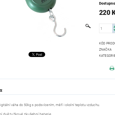
Dostupno
220 
KÓD PROD
ZNAČKA
KATEGORI
ZE
igitální váha do 50kg s podsvícením, měří i okolní teplotu vzduchu.
ní dvě tužkové zkušební baterie