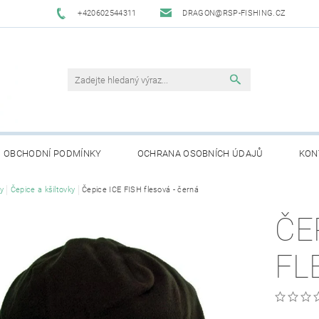
+420602544311
DRAGON@RSP-FISHING.CZ
OBCHODNÍ PODMÍNKY
OCHRANA OSOBNÍCH ÚDAJŮ
KON
y
Čepice a kšiltovky
Čepice ICE FISH flesová - černá
ČE
FL