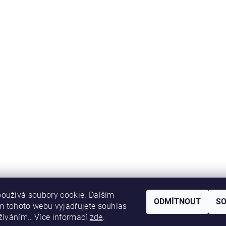
oužívá soubory cookie. Dalším
ODMÍTNOUT
S
 tohoto webu vyjadřujete souhlas
užíváním.. Více informací
zde
.