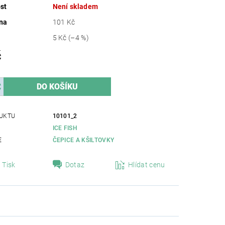
st
Není skladem
na
101 Kč
5 Kč
(–4 %)
č
UKTU
10101_2
ICE FISH
E
ČEPICE A KŠILTOVKY
Tisk
Dotaz
Hlídat cenu