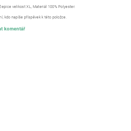
čepice velikost XL, Materiál 100% Polyester.
í, kdo napíše příspěvek k této položce.
at komentář