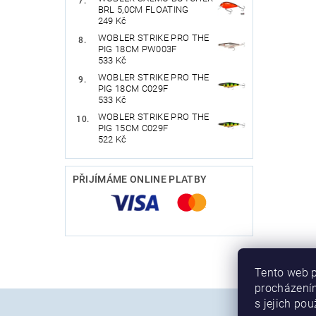
BRL 5,0CM FLOATING
249 Kč
WOBLER STRIKE PRO THE
PIG 18CM PW003F
533 Kč
WOBLER STRIKE PRO THE
PIG 18CM C029F
533 Kč
WOBLER STRIKE PRO THE
PIG 15CM C029F
522 Kč
PŘIJÍMÁME ONLINE PLATBY
Tento web p
procházením
s jejich po