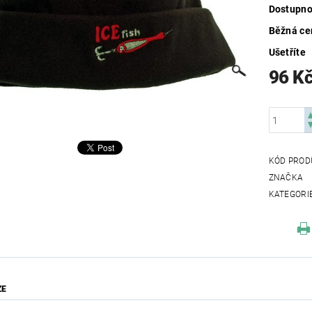
Dostupno
Běžná ce
Ušetříte
96 K
KÓD PROD
ZNAČKA
KATEGORI
ZE