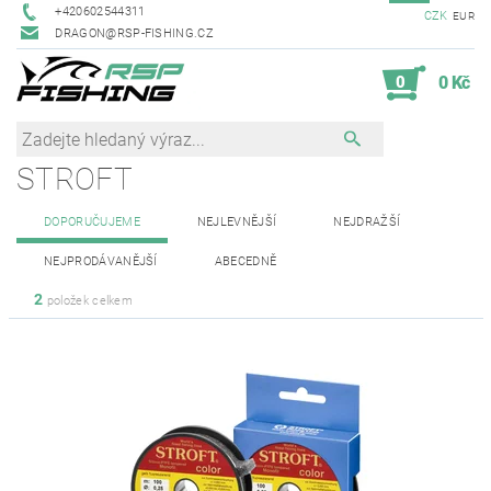
+420602544311
CZK
EUR
DRAGON@RSP-FISHING.CZ
0
0 Kč
STROFT
DOPORUČUJEME
NEJLEVNĚJŠÍ
NEJDRAŽŠÍ
NEJPRODÁVANĚJŠÍ
ABECEDNĚ
2
položek celkem