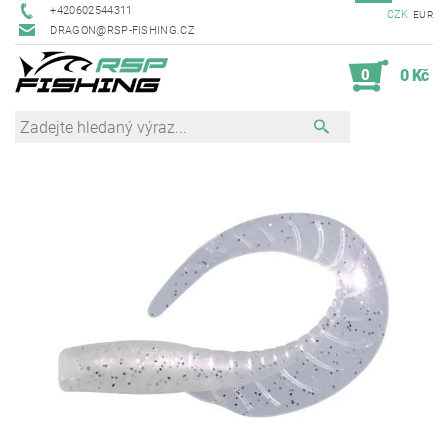
+420602544311
CZK
EUR
DRAGON@RSP-FISHING.CZ
0
0 Kč