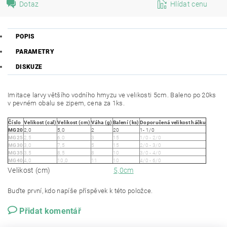
Dotaz
Hlídat cenu
POPIS
PARAMETRY
DISKUZE
Imitace larvy většího vodního hmyzu ve velikosti 5cm. Baleno po 20ks
v pevném obalu se zipem, cena za 1ks.
Číslo
Velikost (cal)
Velikost (cm)
Váha (g)
Balení (ks)
Doporučená velikost háčku
MG20
2,0
5,0
2
20
1- 1/0
MG25
2,5
6,0
3
15
1/0 - 2/0
MG30
3,0
7,5
5
15
2/0 - 3/0
MG35
3,5
8,5
8
10
3/0 - 4/0
MG40
4,0
10,0
11
10
4/0 - 6/0
Velikost (cm)
5,0cm
Buďte první, kdo napíše příspěvek k této položce.
Přidat komentář