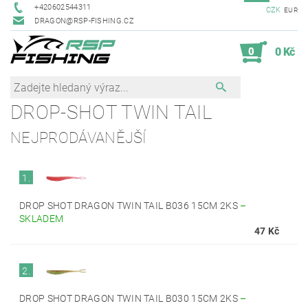
+420602544311
CZK
EUR
DRAGON@RSP-FISHING.CZ
0
0 Kč
DROP-SHOT TWIN TAIL
NEJPRODÁVANĚJŠÍ
1.
DROP SHOT DRAGON TWIN TAIL B036 15CM 2KS
–
SKLADEM
47 Kč
2.
DROP SHOT DRAGON TWIN TAIL B030 15CM 2KS
–