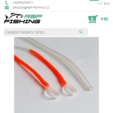
+420602544311
CZK
EUR
DRAGON@RSP-FISHING.CZ
0
0 Kč