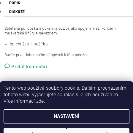
POPIS
DISKUZE
Splétaná punčoška s očkem sloužící jako spojení mezi koncem
muškařské šňůry a návazcem.
balení 2ks + bužírka
Buďte první, kdo napíše příspěvek k této položce.
Přidat komentář
Tento web používá soubory cookie. Dalším procházením
tohoto webu vyjadřujete souhlas s jejich používáním..
Více informací
zde
.
NASTAVENÍ
2026 © RSP-FISHING, všechna práva vyhrazena