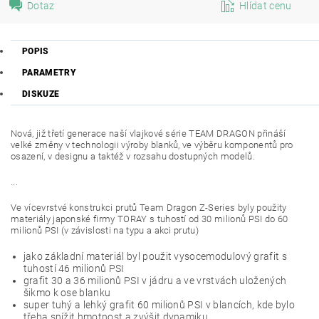
Dotaz
Hlídat cenu
POPIS
PARAMETRY
DISKUZE
Nová, již třetí generace naší vlajkové série TEAM DRAGON přináší
velké změny v technologii výroby blanků, ve výběru komponentů pro
osazení, v designu a taktéž v rozsahu dostupných modelů.
...
Ve vícevrstvé konstrukci prutů Team Dragon Z-Series byly použity
materiály japonské firmy TORAY s tuhostí od 30 milionů PSI do 60
milionů PSI (v závislosti na typu a akci prutu)
jako základní materiál byl použit vysocemodulový grafit s
tuhostí 46 milionů PSI
grafit 30 a 36 milionů PSI v jádru a ve vrstvách uložených
šikmo k ose blanku
super tuhý a lehký grafit 60 milionů PSI v blancích, kde bylo
třeba snížit hmotnost a zvýšit dynamiku