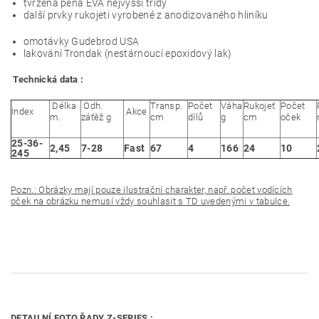
tvrzená pěna EVA nejvyšší třídy
další prvky rukojeti vyrobené z anodizovaného hliníku
omotávky Gudebrod USA
lakování Trondak (nestárnoucí epoxidový lak)
Technická data :
Délka
Odh.
Transp.
Počet
Váha
Rukojeť
Počet
Index
Akce
m.
záťěž g
cm
dílů
g
cm
oček
25-36-
2,45
7-28
Fast
67
4
166
24
10
245
Pozn.: Obrázky mají pouze ilustrační charakter, např. počet vodících
oček na obrázku nemusí vždy souhlasit s TD uvedenými v tabulce.
DETAILNÍ FOTO ŘADY Z-SERIES :