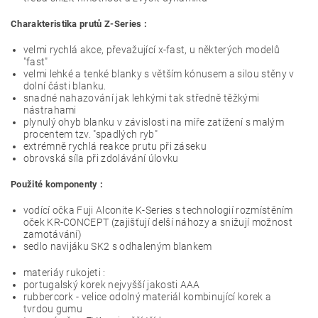
Charakteristika prutů Z-Series :
velmi rychlá akce, převažující x-fast, u některých modelů
"fast"
velmi lehké a tenké blanky s větším kónusem a silou stěny v
dolní části blanku.
snadné nahazování jak lehkými tak středně těžkými
nástrahami
plynulý ohyb blanku v závislosti na míře zatížení s malým
procentem tzv. "spadlých ryb"
extrémně rychlá reakce prutu při záseku
obrovská síla při zdolávání úlovku
Použité komponenty :
vodící očka Fuji Alconite K-Series s technologií rozmístěním
oček KR-CONCEPT (zajišťují delší náhozy a snižují možnost
zamotávání)
sedlo navijáku SK2 s odhaleným blankem
materiáy rukojeti :
portugalský korek nejvyšší jakosti AAA
rubbercork - velice odolný materiál kombinující korek a
tvrdou gumu