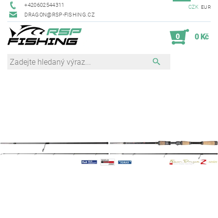
+420602544311
CZK
EUR
DRAGON@RSP-FISHING.CZ
0
0 Kč