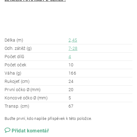
Délka (m)
2,45
Odh. zátěž (g)
7-28
Počet dílů
4
Počet oček
10
Váha (g)
166
Rukojeť (cm)
24
První očko Ø (mm)
20
Koncové očko Ø (mm)
5
Transp. (cm)
67
Buďte první, kdo napíše příspěvek k této položce.
Přidat komentář