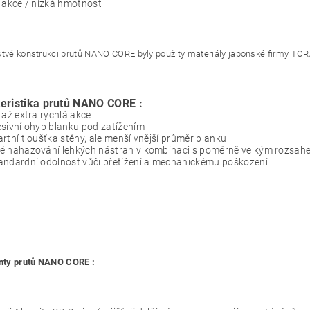
 akce / nízká hmotnost
stvé konstrukci prutů NANO CORE byly použity materiály japonské firmy TORA
eristika prutů NANO CORE :
 až extra rychlá akce
sivní ohyb blanku pod zatížením
rtní tloušťka stěny, ale menší vnější průměr blanku
é nahazování lehkých nástrah v kombinaci s poměrně velkým rozsah
andardní odolnost vůči přetížení a mechanickému poškození
ty prutů
NANO CORE
: