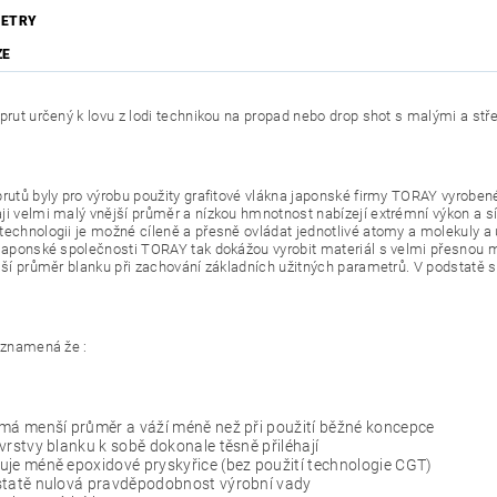
ETRY
ZE
 prut určený k lovu z lodi technikou na propad nebo drop shot s malými a s
prutů byly pro výrobu použity grafitové vlákna japonské firmy TORAY vyrobené
ji velmi malý vnější průměr a nízkou hmnotnost nabízejí extrémní výkon a sí
technologii je možné cíleně a přesně ovládat jednotlivé atomy a molekuly a 
 japonské společnosti TORAY tak dokážou vyrobit materiál s velmi přesnou m
ější průměr blanku při zachování základních užitných parametrů. V podstatě 
o znamená že :
má menší průměr a váží méně než při použití běžné koncepce
vrstvy blanku k sobě dokonale těsně přiléhají
je méně epoxidové pryskyřice (bez použití technologie CGT)
statě nulová pravděpodobnost výrobní vady