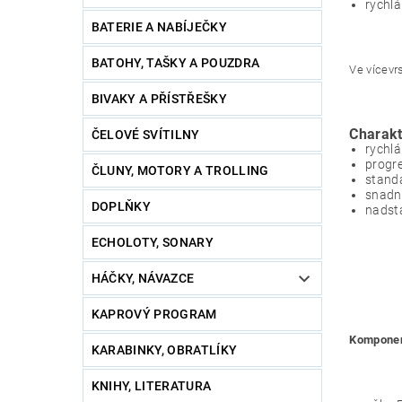
rychlá
BATERIE A NABÍJEČKY
BATOHY, TAŠKY A POUZDRA
Ve vícevr
BIVAKY A PŘÍSTŘEŠKY
Charakt
ČELOVÉ SVÍTILNY
rychlá
progre
ČLUNY, MOTORY A TROLLING
standa
snadn
DOPLŇKY
nadst
ECHOLOTY, SONARY
HÁČKY, NÁVAZCE
KAPROVÝ PROGRAM
Komponen
KARABINKY, OBRATLÍKY
KNIHY, LITERATURA