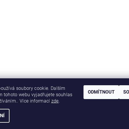
oužívá soubory cookie. Dalším
ODMÍTNOUT
S
 tohoto webu vyjadřujete souhlas
užíváním.. Více informací
zde
.
NÍ