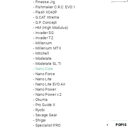
Finesse Jig
Fishmaker C.R.C. EVO.1
Flash XC40P
G.CAT Xtreme
G.P. Concept
HM (High Modulus)
Invader SG
Invader TZ
Millenium
Millenium MTX
Mitchell
Moderate
Moderate SL Ti
Nano Core
Nano Force
Nano Lite
Nano Lite EVO Air
Nano Power
Nano Power v.2
Okuma
Pro Guide X
Ryobi
Savage Gear
Shigai
POPIS
Specialist PRO