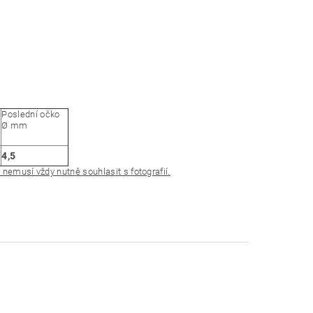
Poslední očko
Ø mm
4,5
nemusí vždy nutně souhlasit s fotografií.