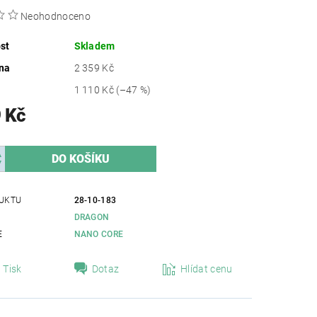
Neohodnoceno
st
Skladem
na
2 359 Kč
1 110 Kč
(–47 %)
 Kč
UKTU
28-10-183
DRAGON
E
NANO CORE
Tisk
Dotaz
Hlídat cenu