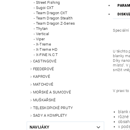
Street Fishing
PARAM
Sugoi CXT
Team Dragon CXT
DISKU
Team Dragon Stealth
Team Dragon Z-Series
Thytan
Speciální
Vertical
Viper
X-Treme
X-Treme HD
U těchto 
X-FINE N.C.T
blanky ma
Díky nano
CASTINGOVÉ
místo". V
FEEDEROVÉ
snížit vn
KAPROVÉ
MATCHOVÉ
V praxi t
MOŘSKÉ A SUMCOVÉ
MUŠKAŘSKÉ
TELESKOPICKÉ PRUTY
blank 
SADY A KOMPLETY
různé 
obsahu
v pod
NAVIJÁKY