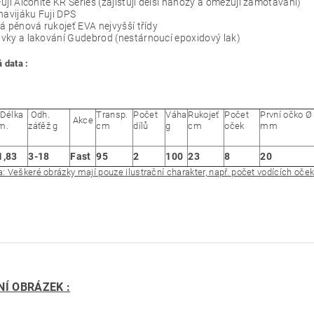
uji Alconite KR Series (zajišťují delší náhozy a omezují zamotávání)
navijáku Fuji DPS
á pěnová rukojeť EVA nejvyšší třídy
vky a lakování Gudebrod (nestárnoucí epoxidový lak)
 data :
Délka
Odh.
Transp.
Počet
Váha
Rukojeť
Počet
První očko Ø
Akce
m.
záťěž g
cm
dílů
g
cm
oček
mm
1,83
3-18
Fast
95
2
100
23
8
20
 Veškeré obrázky mají pouze ilustrační charakter, např. počet vodících oček 
NÍ OBRÁZEK :