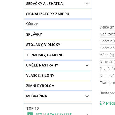
SEDAČKY A LEHÁTKA
SIGNALIZÁTORY ZÁBĚRU
ŠŇŮRY
Délka (m
Odh. zátě
SPLÁVKY
Počet díl
STOJANY, VIDLIČKY
Počet oč
Váha (g)
TERMOSKY, CAMPING
Rukojeť 
UMĚLÉ NÁSTRAHY
První oč
VLASCE, SILONY
Koncové
Transp. 
ZIMNÍ RYBOLOV
Buďte prvn
MUŠKAŘINA
Přid
TOP 10
STOJAN CARP EXPERT