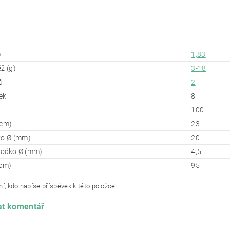
)
1,83
ž (g)
3-18
ů
2
ek
8
100
(cm)
23
ko Ø (mm)
20
 očko Ø (mm)
4,5
(cm)
95
í, kdo napíše příspěvek k této položce.
at komentář