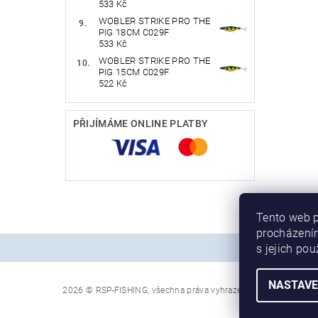
533 Kč
WOBLER STRIKE PRO THE
PIG 18CM C029F
533 Kč
WOBLER STRIKE PRO THE
PIG 15CM C029F
522 Kč
PŘIJÍMÁME ONLINE PLATBY
Tento web p
procházením
s jejich po
NASTAVE
2026 © RSP-FISHING, všechna práva vyhrazena