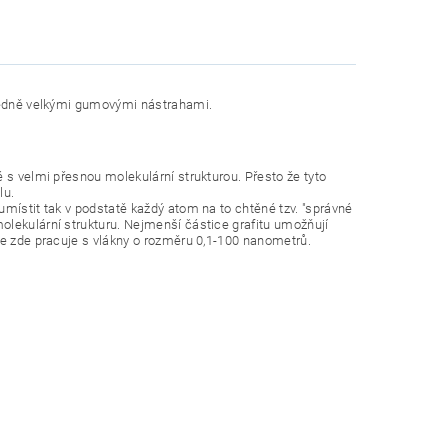
tředně velkými gumovými nástrahami.
 s velmi přesnou molekulární strukturou. Přesto že tyto
lu.
umístit tak v podstatě každý atom na to chtěné tzv. "správné
olekulární strukturu. Nejmenší částice grafitu umožňují
se zde pracuje s vlákny o rozměru 0,1-100 nanometrů.