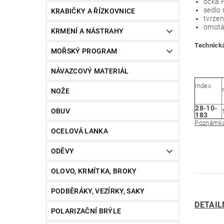
očka F
sedlo 
KRABIČKY A ŘÍZKOVNICE
tvrzen
omotá
KRMENÍ A NÁSTRAHY
Technická
MOŘSKÝ PROGRAM
NÁVAZCOVÝ MATERIÁL
Index
NOŽE
28-10-
OBUV
183
Poznámka:
OCELOVÁ LANKA
ODĚVY
OLOVO, KRMÍTKA, BROKY
PODBĚRÁKY, VEZÍRKY, SAKY
DETAIL
POLARIZAČNÍ BRÝLE