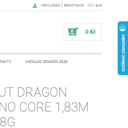
|
CZK
PŘIHLÁŠENÍ
REGISTRACE
EUR
0
0 Kč
TAKTY
KATALOG DRAGON 2026
UT DRAGON
NO CORE 1,83M
18G