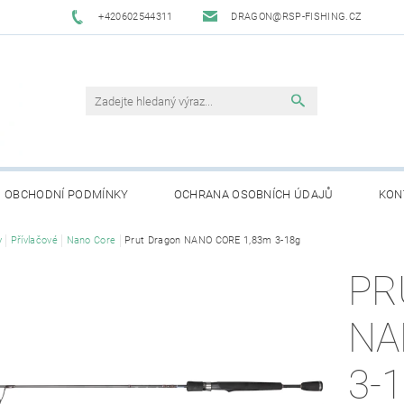
+420602544311
DRAGON@RSP-FISHING.CZ
OBCHODNÍ PODMÍNKY
OCHRANA OSOBNÍCH ÚDAJŮ
KON
y
Přívlačové
Nano Core
Prut Dragon NANO CORE 1,83m 3-18g
PR
NA
3-