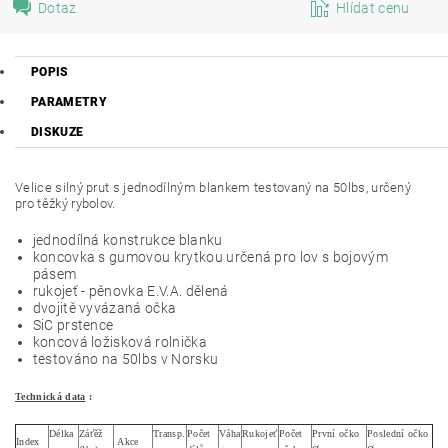
Dotaz
Hlídat cenu
POPIS
PARAMETRY
DISKUZE
Velice silný prut s jednodílným blankem testovaný na 50lbs, určený
pro těžký rybolov.
jednodílná konstrukce blanku
koncovka s gumovou krytkou určená pro lov s bojovým
pásem
rukojeť - pěnovka E.V.A. dělená
dvojitě vyvázaná očka
SiC prstence
koncová ložisková rolnička
testováno na 50lbs v Norsku
Technická data
:
Délka
Záťěž
Transp.
Počet
Váha
Rukojeť
Počet
První očko
Poslední očko
Index
Akce