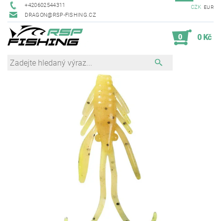
+420602544311
CZK
EUR
DRAGON@RSP-FISHING.CZ
0
0 Kč