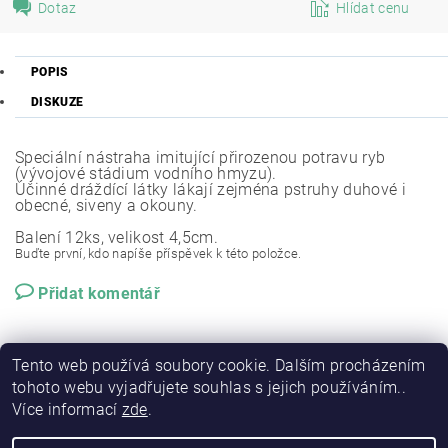
Dotaz
Hlídat cenu
POPIS
DISKUZE
Speciální nástraha imitující přirozenou potravu ryb
(vývojové stádium vodního hmyzu).
Účinné dráždící látky lákají zejména pstruhy duhové i
obecné, siveny a okouny.
Balení 12ks, velikost 4,5cm.
Buďte první, kdo napíše příspěvek k této položce.
Přidat komentář
Tento web používá soubory cookie. Dalším procházením
tohoto webu vyjadřujete souhlas s jejich používáním..
Více informací
zde
.