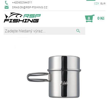
+420602544311
CZK
EUR
DRAGON@RSP-FISHING.CZ
0
0 Kč