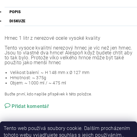
POPIS
DISKUZE
Hrnec 1 litr z nerezové ocele vysoké kvality
Tento vysoce kvalitní nerezový hrnec je víc než jen hrnec.
Jsou to vlastně dva hrnce! Alespoň když budete chtít aby
to tak bylo. Protože víko velkého hrnce může být také
použito jako menší hrnec
Velikost balení: ~ H 148 mm x Ø 127 mm
Hmotnost: ~ 375g
Objem: ~ 1000 ml / ~ 475 ml
Buďte první, kdo napíše příspěvek k této položce.
Přidat komentář
Tento web používá soubory cookie. Dalším procházením
tohoto webu vyjadřujete souhlas s jejich používáním..