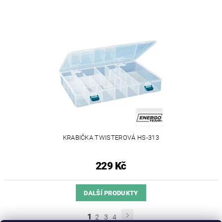
KRABIČKA TWISTEROVÁ HS-313
229 Kč
DALŠÍ PRODUKTY
1
2
3
4