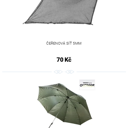
ČEŘENOVÁ SÍŤ 5MM
70 Kč