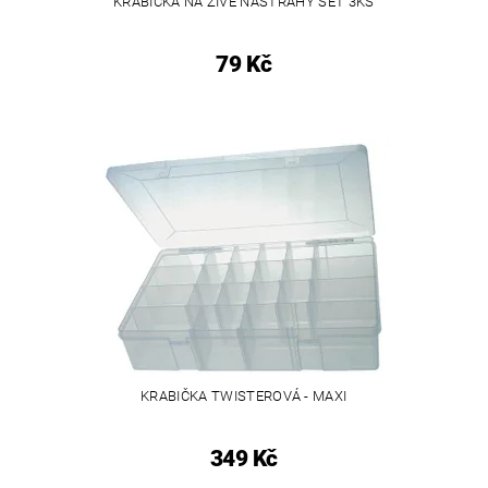
KRABIČKA NA ŽIVÉ NÁSTRAHY SET 3KS
79 Kč
KRABIČKA TWISTEROVÁ - MAXI
349 Kč