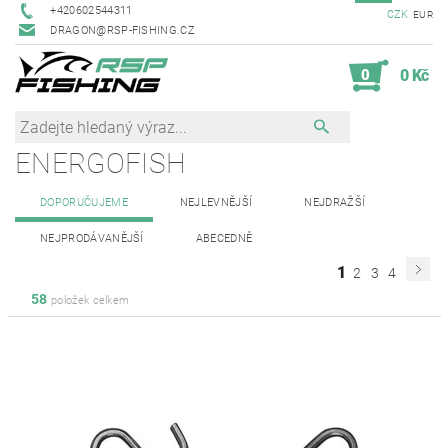
+420602544311
CZK
EUR
DRAGON@RSP-FISHING.CZ
0
0 Kč
ENERGOFISH
DOPORUČUJEME
NEJLEVNĚJŠÍ
NEJDRAŽŠÍ
NEJPRODÁVANĚJŠÍ
ABECEDNĚ
1
2
3
4
58
položek celkem