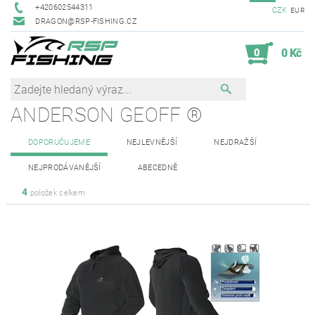
+420602544311
CZK
EUR
DRAGON@RSP-FISHING.CZ
0
0 Kč
ANDERSON GEOFF ®
DOPORUČUJEME
NEJLEVNĚJŠÍ
NEJDRAŽŠÍ
NEJPRODÁVANĚJŠÍ
ABECEDNĚ
4
položek celkem