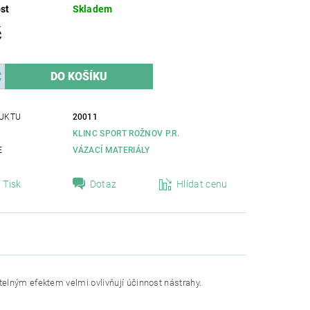
st
Skladem
č
UKTU
20011
KLINC SPORT ROŽNOV P.R.
E
VÁZACÍ MATERIÁLY
Tisk
Dotaz
Hlídat cenu
elným efektem velmi ovlivňují účinnost nástrahy.