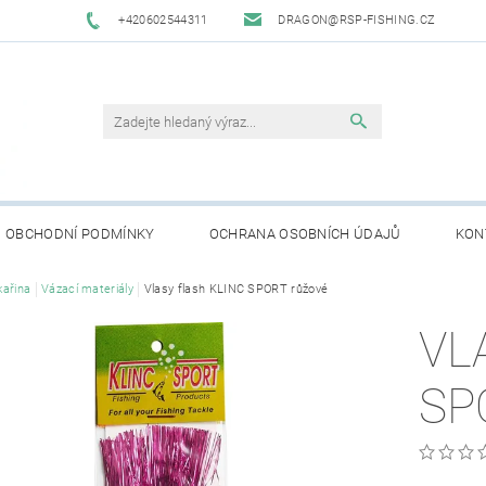
+420602544311
DRAGON@RSP-FISHING.CZ
OBCHODNÍ PODMÍNKY
OCHRANA OSOBNÍCH ÚDAJŮ
KON
ařina
Vázací materiály
Vlasy flash KLINC SPORT růžové
VL
SP