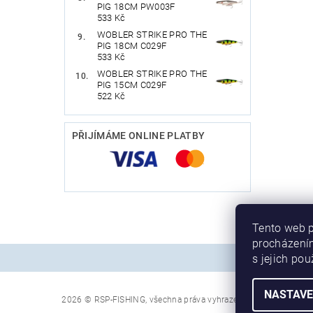
PIG 18CM PW003F
533 Kč
WOBLER STRIKE PRO THE
PIG 18CM C029F
533 Kč
WOBLER STRIKE PRO THE
PIG 15CM C029F
522 Kč
PŘIJÍMÁME ONLINE PLATBY
Tento web p
procházením
s jejich po
NASTAVE
2026 © RSP-FISHING, všechna práva vyhrazena