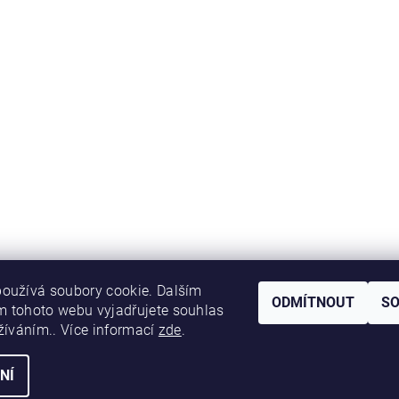
oužívá soubory cookie. Dalším
ODMÍTNOUT
S
 tohoto webu vyjadřujete souhlas
užíváním.. Více informací
zde
.
NÍ