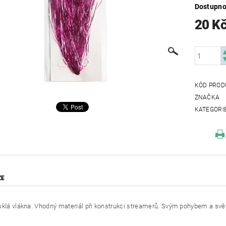
Dostupno
20 K
KÓD PROD
ZNAČKA
KATEGORI
ZE
sklá vlákna. Vhodný materiál při konstrukci streamerů. Svým pohybem a svět