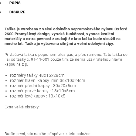
POPIS
DISKUZE
Taška je vyrobena z velmi odolného ​​nepromokavého nylonu Oxford
2600
Promyšlený design, vysoká funkčnost, vysoce kvalitní
materiály a extra pevnost zaručují že tato taška bude sloužit na
mnoho let. Taška je vybavena silnými a velmi odolnými zipy.
Přívlačová taška s popruhem přes pas, a přes rameno
. Tato taška se
liší od tašky č. 91-11-001 pouze tím, že nemá uzavíratelnou hlavní
kapsu na zip.
rozměry tašky 48x15x28cm
rozměr hlavní kapsy: min 36x10x24cm
rozměr přední kapsy : 30x20x5cm
rozměr pravé kapsy : 18x10x5cm
rozměr levé kapsy : 13x10x5
Extra velké obrázky :
Buďte první, kdo napíše příspěvek k této položce.