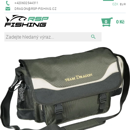
+420602544311
CZK
EUR
DRAGON@RSP-FISHING.CZ
0
0 Kč